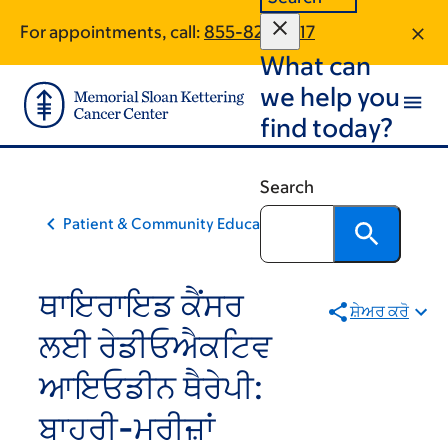
Skip
Skip
For appointments, call:
855-824-2217
to
to
What can
main
footer
content
we help you
find today?
Search
Patient & Community Education
ਥਾਇਰਾਇਡ ਕੈਂਸਰ
ਸ਼ੇਅਰ ਕਰੋ
ਲਈ ਰੇਡੀਓਐਕਟਿਵ
ਆਇਓਡੀਨ ਥੈਰੇਪੀ:
ਬਾਹਰੀ-ਮਰੀਜ਼ਾਂ