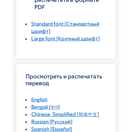
PDF
Standard font
[Стандартный
шрифт]
Large font
[Крупный шрифт]
Просмотреть и распечатать
перевод
English
Bengali
[
বাংলা
]
Chinese, Simplified
[
简体中文
]
Russian
[
Русский
]
Spanish
[
Español
]