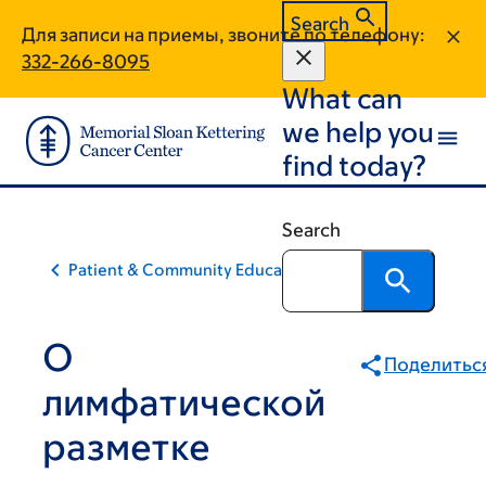
Skip
Skip
Search
Для записи на приемы, звоните по телефону:
to
to
332-266-8095
main
footer
What can
content
we help you
find today?
Search
Patient & Community Education
О
Поделитьс
лимфатической
разметке