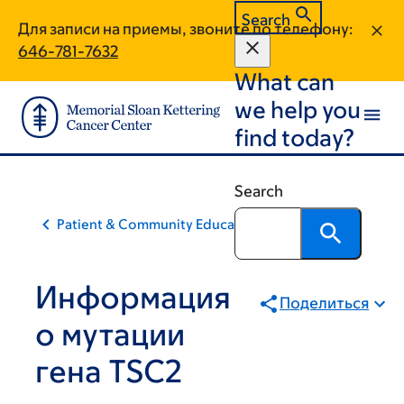
Skip
Skip
Search
Для записи на приемы, звоните по телефону:
to
to
646-781-7632
main
footer
What can
content
we help you
find today?
Search
Patient & Community Education
Информация
Поделиться
о мутации
гена TSC2