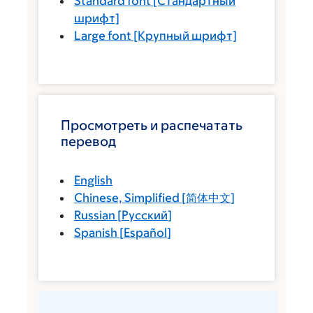
Standard font
[Стандартный
шрифт]
Large font
[Крупный шрифт]
Просмотреть и распечатать
перевод
English
Chinese, Simplified
[
简体中文
]
Russian
[
Русский
]
Spanish
[
Español
]