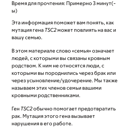
Время для прочтения:
Примерно 3 минут(-
ы)
Эта информация поможет вам понять, как
мутация гена
TSC2
может повлиять на вас и
вашу семью.
В этом материале слово «семья» означает
людей, с которыми вы связаны кровным
родством. К ним не относятся люди, с
которыми вы породнились через брак или
через усыновление/удочерение. Мы также
называем этих членов семьи вашими
кровными родственниками.
Ген
TSC2
обычно помогает предотвратить
рак. Мутация этого гена вызывает
нарушения в его работе.