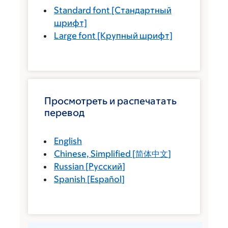
Standard font
[Стандартный
шрифт]
Large font
[Крупный шрифт]
Просмотреть и распечатать
перевод
English
Chinese, Simplified
[
简体中文
]
Russian
[
Русский
]
Spanish
[
Español
]