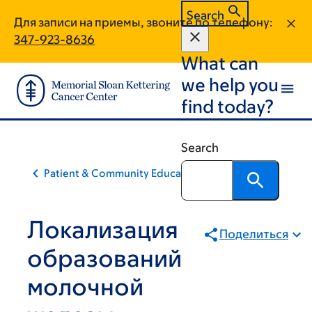
Skip
Skip
Search
Для записи на приемы, звоните по телефону:
to
to
347-923-8636
main
footer
What can
content
we help you
find today?
Search
Patient & Community Education
Локализация
Поделиться
образований
молочной