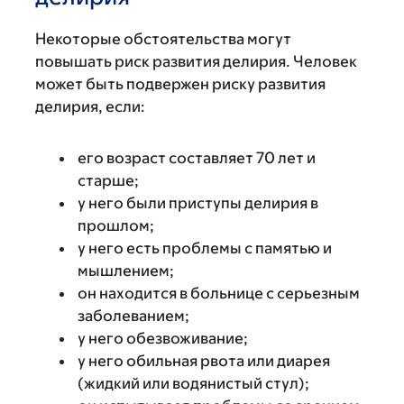
Некоторые обстоятельства могут
повышать риск развития делирия. Человек
может быть подвержен риску развития
делирия, если:
его возраст составляет 70 лет и
старше;
у него были приступы делирия в
прошлом;
у него есть проблемы с памятью и
мышлением;
он находится в больнице с серьезным
заболеванием;
у него обезвоживание;
у него обильная рвота или диарея
(жидкий или водянистый стул);