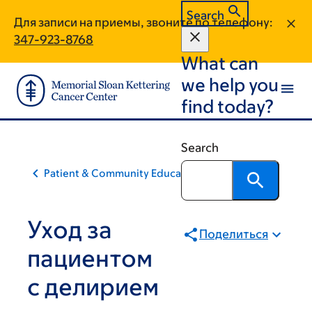
Skip
Skip
Search
Для записи на приемы, звоните по телефону:
to
to
347-923-8768
main
footer
What can
content
we help you
find today?
Search
Patient & Community Education
Уход за
Поделиться
пациентом
с делирием