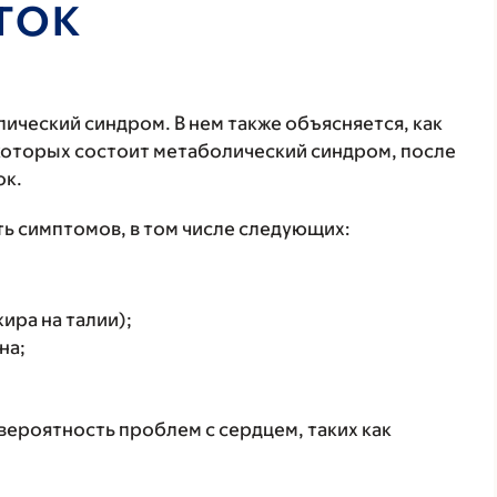
ток
лический синдром. В нем также объясняется, как
которых состоит метаболический синдром, после
ок.
ь симптомов, в том числе следующих:
ира на талии);
на;
ероятность проблем с сердцем, таких как