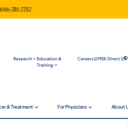
646-781-7757
Research
Education &
Careers
MSK Direct
Training
cer & Treatment
For Physicians
About 