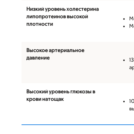
Низкий уровень холестерина
липопротеинов высокой
М
плотности
М
Высокое артериальное
давление
1
а
Высокий уровень глюкозы в
крови натощак
1
в