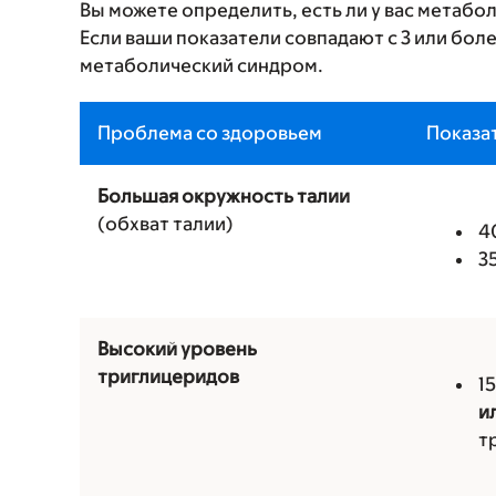
Вы можете определить, есть ли у вас метабо
Если ваши показатели совпадают с 3 или боле
метаболический синдром.
Проблема со здоровьем
Показа
Большая окружность талии
(обхват талии)
4
3
Высокий уровень
триглицеридов
1
и
т