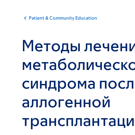
Patient & Community Education
Методы лечен
метаболическ
синдрома посл
аллогенной
трансплантац