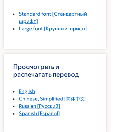
Standard font
[Стандартный
шрифт]
Large font
[Крупный шрифт]
Просмотреть и
распечатать перевод
English
Chinese, Simplified
[
简体中文
]
Russian
[
Русский
]
Spanish
[
Español
]