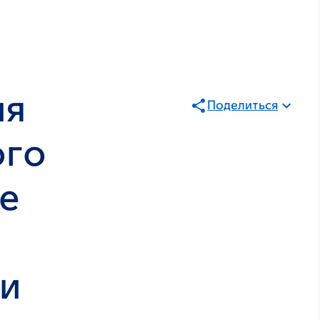
ия
Поделиться
ого
е
ии