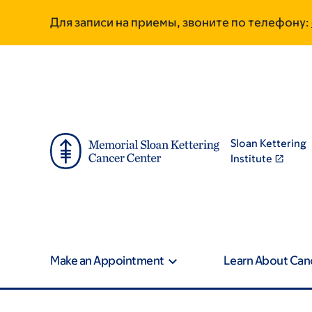
Skip
Skip
Для записи на приемы, звоните по телефону:
to
to
main
footer
content
Sloan Kettering
Institute
Make an Appointment
Learn About Can