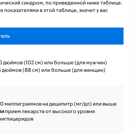
лический синдром, по приведенной ниже таблице.
е показателями в этой таблице, значит у вас
тель
0 дюймов (102 см) или больше (для мужчин)
5 дюймов (88 см) или больше (для женщин)
50 миллиграммов на децилитр (мг/дл) или выше
ли
прием лекарств от высокого уровня
риглицеридов