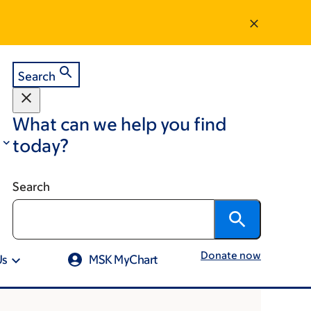
Search
What can we help you find
today?
Search
Donate now
Us
MSK MyChart