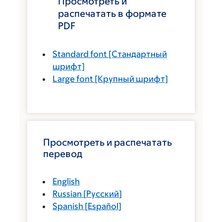
Просмотреть и
распечатать в формате
PDF
Standard font
[Стандартный
шрифт]
Large font
[Крупный шрифт]
Просмотреть и распечатать
перевод
English
Russian
[
Русский
]
Spanish
[
Español
]