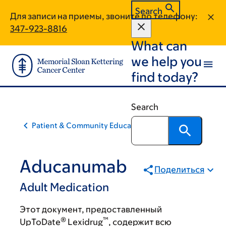
Skip
Skip
Search
Для записи на приемы, звоните по телефону:
to
to
347-923-8816
main
footer
What can
content
we help you
find today?
Search
Patient & Community Education
Aducanumab
Поделиться
Adult Medication
Этот документ, предоставленный
®
™
UpToDate
Lexidrug
, содержит всю