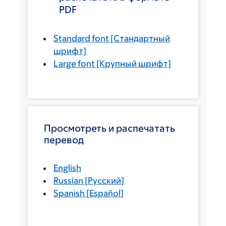
PDF
Standard font
[Стандартный
шрифт]
Large font
[Крупный шрифт]
Просмотреть и распечатать
перевод
English
Russian
[
Русский
]
Spanish
[
Español
]