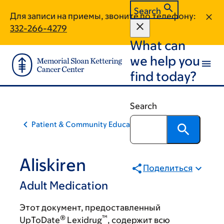
Skip
Skip
Search
Для записи на приемы, звоните по телефону:
to
to
332-266-4279
main
footer
What can
content
we help you
find today?
Search
Patient & Community Education
Aliskiren
Поделиться
Adult Medication
Этот документ, предоставленный
®
™
UpToDate
Lexidrug
, содержит всю