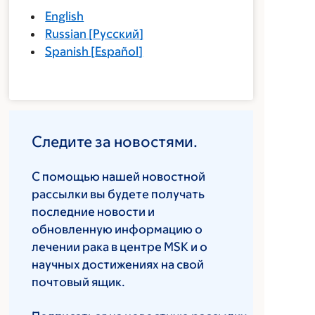
English
Russian
[
Русский
]
Spanish
[
Español
]
Следите за новостями.
С помощью нашей новостной
рассылки вы будете получать
последние новости и
обновленную информацию о
лечении рака в центре MSK и о
научных достижениях на свой
почтовый ящик.