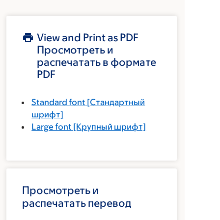
View and Print as PDF
Просмотреть и
распечатать в формате
PDF
Standard font
[Стандартный
шрифт]
Large font
[Крупный шрифт]
Просмотреть и
распечатать перевод