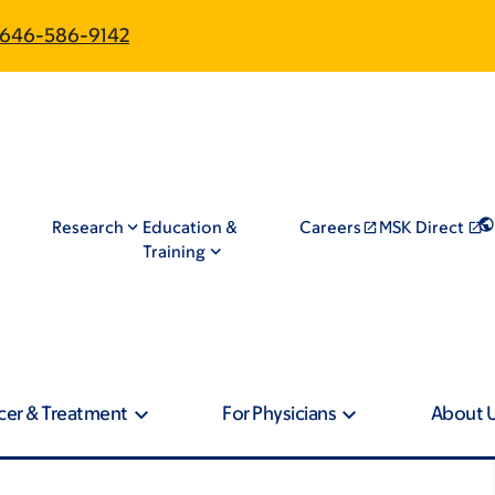
646-586-9142
Research
Education &
Careers
MSK Direct
Training
cer & Treatment
For Physicians
About 