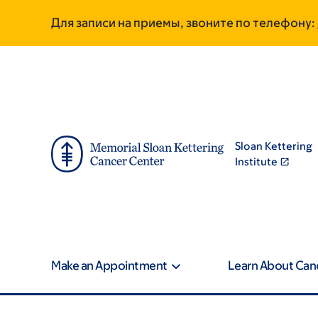
Skip
Skip
Для записи на приемы, звоните по телефону:
to
to
main
footer
content
Sloan Kettering
Institute
Make an Appointment
Learn About Can