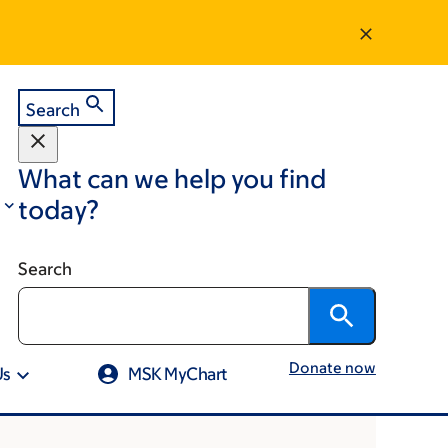
Search
What can we help you find
today?
Search
Donate now
Us
MSK MyChart