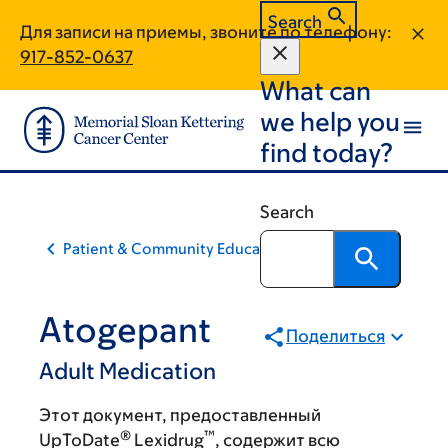
Skip
Skip
Search
Для записи на приемы, звоните по телефону:
to
to
917-852-0637
main
footer
What can
content
we help you
find today?
Search
Patient & Community Education
Atogepant
Поделиться
Adult Medication
Этот документ, предоставленный
®
™
UpToDate
Lexidrug
, содержит всю