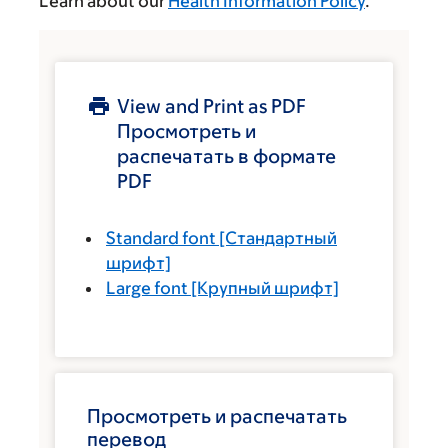
Learn about our
Health Information Policy
.
View and Print as PDF
Просмотреть и
распечатать в формате
PDF
Standard font
[Стандартный
шрифт]
Large font
[Крупный шрифт]
Просмотреть и распечатать
перевод