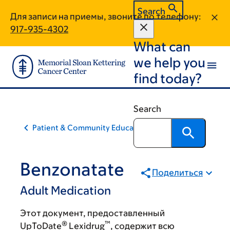
Skip
Skip
Search
Для записи на приемы, звоните по телефону:
to
to
917-935-4302
main
footer
What can
content
we help you
find today?
Search
Patient & Community Education
Benzonatate
Поделиться
Adult Medication
Этот документ, предоставленный
®
™
UpToDate
Lexidrug
, содержит всю