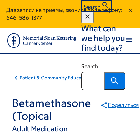
Skip
Skip
Search
Для записи на приемы, звоните по телефону:
to
to
646-586-1377
main
footer
What can
content
we help you
find today?
Search
Patient & Community Education
Betamethasone
Поделиться
(Topical
Adult Medication