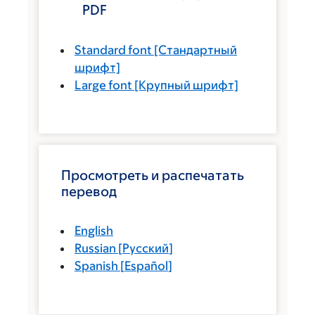
PDF
Standard font
[Стандартный
шрифт]
Large font
[Крупный шрифт]
Просмотреть и распечатать
перевод
English
Russian
[
Русский
]
Spanish
[
Español
]