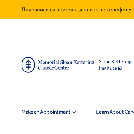
Skip
Skip
Для записи на приемы, звоните по телефону:
to
to
main
footer
content
Sloan Kettering
Institute
Make an Appointment
Learn About Can