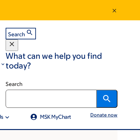
Search
What can we help you find
today?
Search
Donate now
Us
MSK MyChart