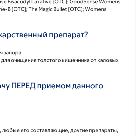
nse Bisacodyl Laxative [OTC]; GoodSense Womens
ne-B [OTC]; The Magic Bullet [OTC]; Womens
екарственный препарат?
я запора.
 для очищения толстого кишечника от каловых
ачу ПЕРЕД приемом данного
т, любые его составляющие, другие препараты,