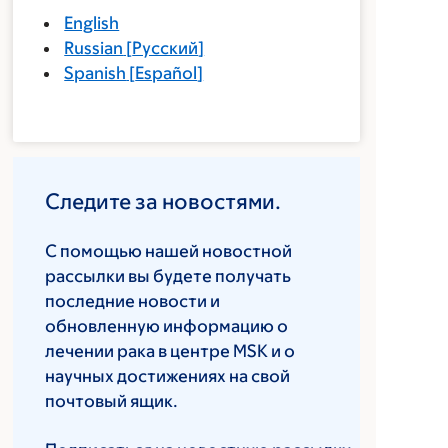
English
Russian
[
Русский
]
Spanish
[
Español
]
Следите за новостями.
С помощью нашей новостной
рассылки вы будете получать
последние новости и
обновленную информацию о
лечении рака в центре MSK и о
научных достижениях на свой
почтовый ящик.