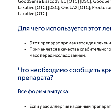
GoodSense Bisacodyl EC [OTC] [DSC]; GoodSe
Laxative [OTC] [DSC]; OneLAX [OTC]; Proctozo
Laxative [OTC]
Для чего используется этот л
Этот препарат применяется для лечени
Применяется в качестве слабительного
масс перед исследованием.
Что необходимо сообщить вр
препарата?
Все формы выпуска:
Если у вас аллергия на данный препара