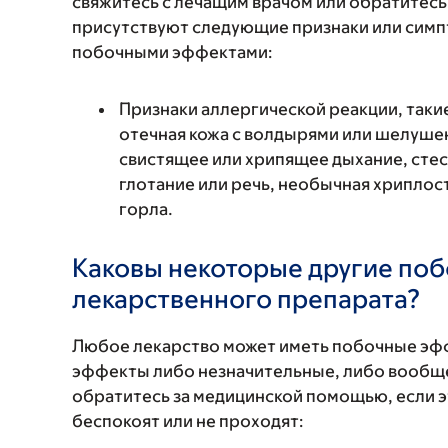
свяжитесь с лечащим врачом или обратитесь
присутствуют следующие признаки или симп
побочными эффектами:
Признаки аллергической реакции, такие
отечная кожа с волдырями или шелушен
свистящее или хрипящее дыхание, стес
глотание или речь, необычная хриплость
горла.
Каковы некоторые другие по
лекарственного препарата?
Любое лекарство может иметь побочные эф
эффекты либо незначительные, либо вообще
обратитесь за медицинской помощью, если 
беспокоят или не проходят: