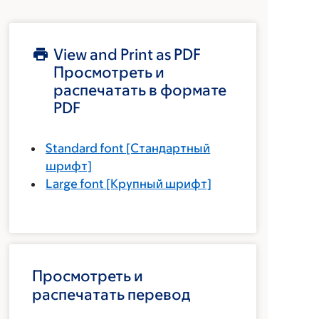
View and Print as PDF
Просмотреть и
распечатать в формате
PDF
Standard font
[Стандартный
шрифт]
Large font
[Крупный шрифт]
Просмотреть и
распечатать перевод