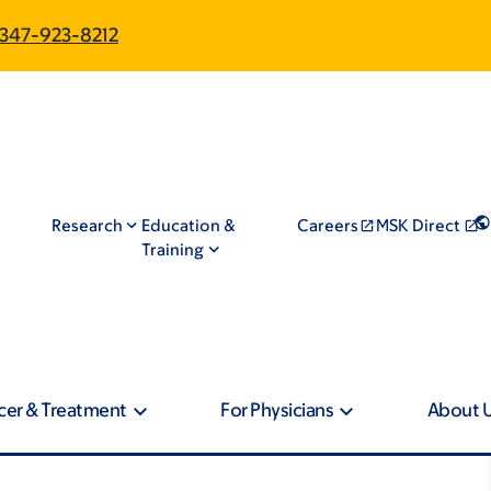
347-923-8212
Research
Education &
Careers
MSK Direct
Training
cer & Treatment
For Physicians
About 