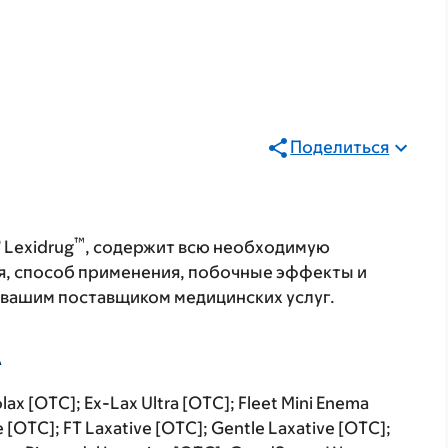
Поделиться
®
™
Lexidrug
, содержит всю необходимую
я, способ применения, побочные эффекты и
с вашим поставщиком медицинских услуг.
А
lax [OTC]; Ex-Lax Ultra [OTC]; Fleet Mini Enema
e [OTC]; FT Laxative [OTC]; Gentle Laxative [OTC];