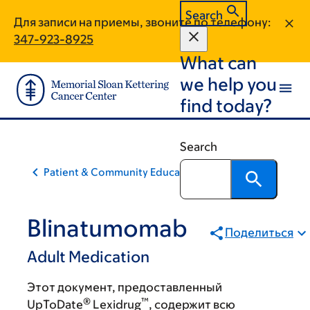
Skip
Skip
Search
Для записи на приемы, звоните по телефону:
to
to
347-923-8925
main
footer
What can
content
we help you
find today?
Search
Patient & Community Education
Blinatumomab
Поделиться
Adult Medication
Этот документ, предоставленный
®
™
UpToDate
Lexidrug
, содержит всю