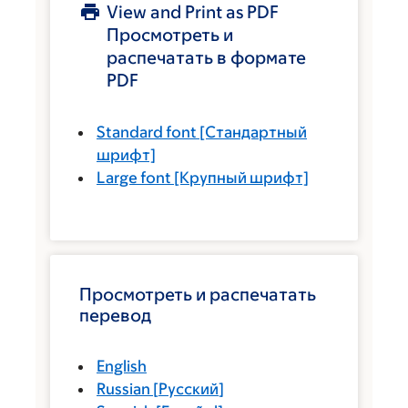
View and Print as PDF
Просмотреть и
распечатать в формате
PDF
Standard font
[Стандартный
шрифт]
Large font
[Крупный шрифт]
Просмотреть и распечатать
перевод
English
Russian
[
Русский
]