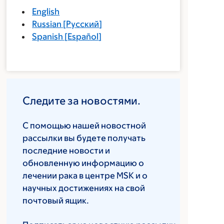
English
Russian
[
Русский
]
Spanish
[
Español
]
Следите за новостями.
С помощью нашей новостной
рассылки вы будете получать
последние новости и
обновленную информацию о
лечении рака в центре MSK и о
научных достижениях на свой
почтовый ящик.