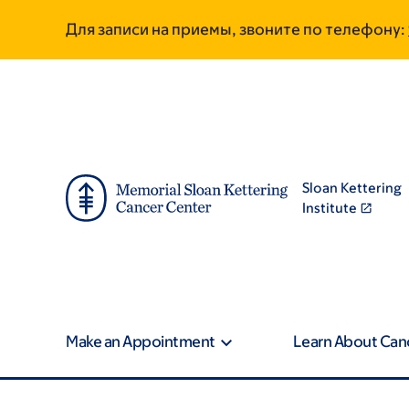
Skip
Skip
Для записи на приемы, звоните по телефону:
to
to
main
footer
content
Sloan Kettering
Institute
Make an Appointment
Learn About Can