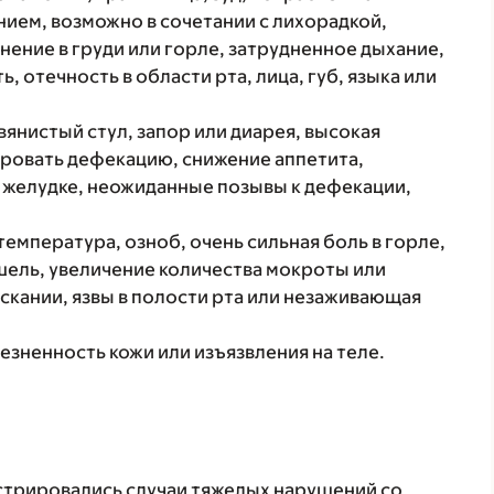
ием, возможно в сочетании с лихорадкой,
нение в груди или горле, затрудненное дыхание,
, отечность в области рта, лица, губ, языка или
вянистый стул, запор или диарея, высокая
ровать дефекацию, снижение аппетита,
в желудке, неожиданные позывы к дефекации,
температура, озноб, очень сильная боль в горле,
ашель, увеличение количества мокроты или
скании, язвы в полости рта или незаживающая
зненность кожи или изъязвления на теле.
стрировались случаи тяжелых нарушений со