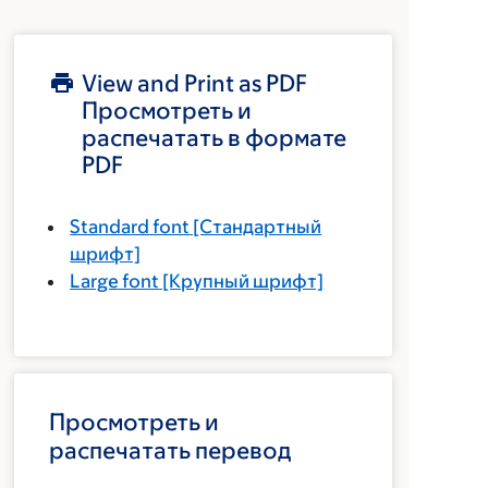
View and Print as PDF
Просмотреть и
распечатать в формате
PDF
Standard font
[Стандартный
шрифт]
Large font
[Крупный шрифт]
Просмотреть и
распечатать перевод