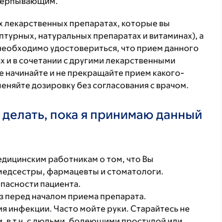
счерпывающим.
ех лекарственных препаратах, которые вы
птурных, натуральных препаратах и витаминах), а
 необходимо удостовериться, что прием данного
х и в сочетании с другими лекарственными
е начинайте и не прекращайте прием какого-
меняйте дозировку без согласования с врачом.
 делать, пока я принимаю данный
ицинским работникам о том, что Вы
 медсестры, фармацевты и стоматологи.
пасности пациента.
з перед началом приема препарата.
ия инфекции. Часто мойте руки. Старайтесь не
, в т.ч. с людьми, болеющими простудой или