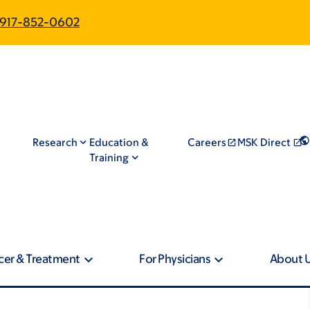
917-852-0602
Research
Education &
Careers
MSK Direct
Training
cer & Treatment
For Physicians
About 