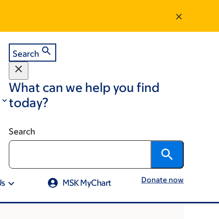
Search
What can we help you find
today?
Search
Donate now
Us
MSK MyChart