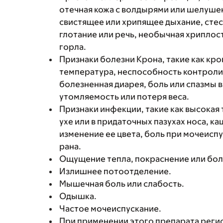
отечная кожа с волдырями или шелушен
свистящее или хрипящее дыхание, стес
глотание или речь, необычная хриплость
горла.
Признаки болезни Крона, такие как кро
температура, неспособность контроли
болезненная диарея, боль или спазмы 
утомляемость или потеря веса.
Признаки инфекции, такие как высокая 
ухе или в придаточных пазухах носа, к
изменение ее цвета, боль при мочеиспу
рана.
Ощущение тепла, покраснение или боле
Излишнее потоотделение.
Мышечная боль или слабость.
Одышка.
Частое мочеиспускание.
При применении этого препарата реги