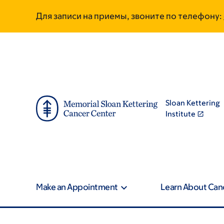
Skip
Skip
Для записи на приемы, звоните по телефону:
to
to
main
footer
content
Sloan Kettering
Institute
Make an Appointment
Learn About Can