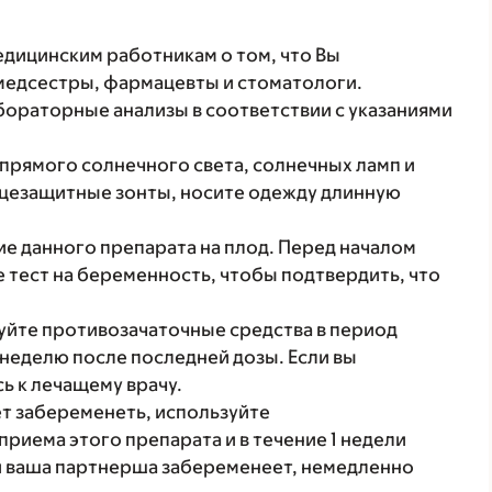
ицинским работникам о том, что Вы
 медсестры, фармацевты и стоматологи.
бораторные анализы в соответствии с указаниями
прямого солнечного света, солнечных ламп и
нцезащитные зонты, носите одежду длинную
е данного препарата на плод. Перед началом
 тест на беременность, чтобы подтвердить, что
уйте противозачаточные средства в период
 неделю после последней дозы. Если вы
ь к лечащему врачу.
т забеременеть, используйте
риема этого препарата и в течение 1 недели
ли ваша партнерша забеременеет, немедленно