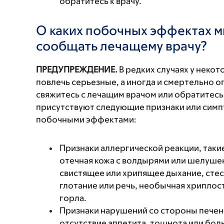
обратитесь к врачу.
О каких побочных эффектах м
сообщать лечащему врачу?
ПРЕДУПРЕЖДЕНИЕ.
В редких случаях у неко
повлечь серьезные, а иногда и смертельно
свяжитесь с лечащим врачом или обратитесь
присутствуют следующие признаки или симп
побочными эффектами:
Признаки аллергической реакции, такие
отечная кожа с волдырями или шелушен
свистящее или хрипящее дыхание, стес
глотание или речь, необычная хриплость
горла.
Признаки нарушений со стороны печени
отсутствие аппетита, тошнота или боль