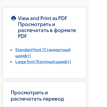
View and Print as PDF
Просмотреть и
распечатать в формате
PDF
Standard font
[Стандартный
шрифт]
Large font
[Крупный шрифт]
Просмотреть и
распечатать перевод