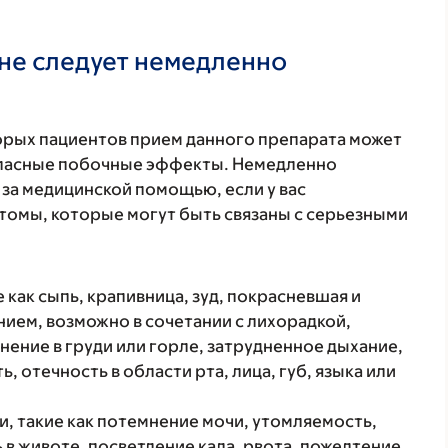
не следует немедленно
торых пациентов прием данного препарата может
 опасные побочные эффекты. Немедленно
 за медицинской помощью, если у вас
томы, которые могут быть связаны с серьезными
 как сыпь, крапивница, зуд, покрасневшая и
ием, возможно в сочетании с лихорадкой,
нение в груди или горле, затрудненное дыхание,
, отечность в области рта, лица, губ, языка или
, такие как потемнение мочи, утомляемость,
 в животе, посветление кала, рвота, пожелтение