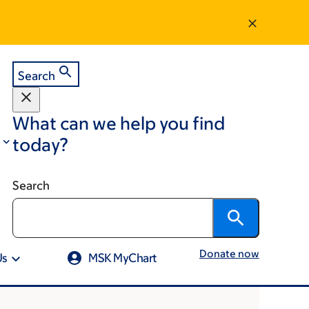
Search
What can we help you find
today?
Search
Donate now
Us
MSK MyChart