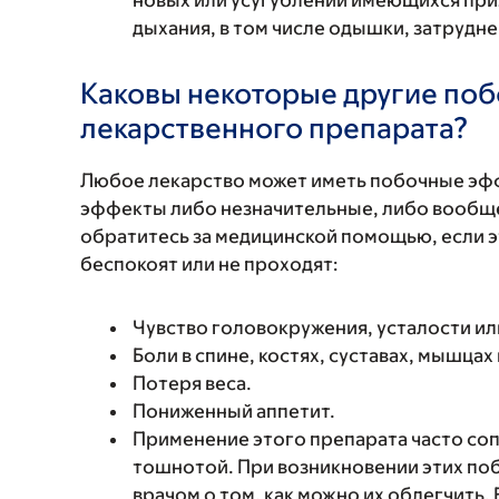
новых или усугублении имеющихся при
дыхания, в том числе одышки, затрудн
Каковы некоторые другие по
лекарственного препарата?
Любое лекарство может иметь побочные эф
эффекты либо незначительные, либо вообще
обратитесь за медицинской помощью, если 
беспокоят или не проходят:
Чувство головокружения, усталости ил
Боли в спине, костях, суставах, мышцах
Потеря веса.
Пониженный аппетит.
Применение этого препарата часто соп
тошнотой. При возникновении этих по
врачом о том, как можно их облегчить.