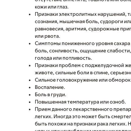
кожи или глаз.
Признаки электролитных нарушений, та
сознания, мышечная боль, судороги ил
равновесия, аритмия, судорожные прип
или рвота.
Симптомы пониженного уровня сахара в
боль, сонливость, ощущение слабости, 
голода или потливость.
Признаки проблем с поджелудочной жел
животе, сильные боли в спине, серьезн
Сильное головокружение или обморок
Воспаление.
Боль в груди.
Повышенная температура или озноб.
Прием данного лекарственного препа
легких. Иногда это может быть смерте
быть похожи на признаки рака легких.