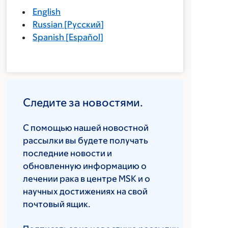
English
Russian
[
Русский
]
Spanish
[
Español
]
Следите за новостями.
С помощью нашей новостной
рассылки вы будете получать
последние новости и
обновленную информацию о
лечении рака в центре MSK и о
научных достижениях на свой
почтовый ящик.