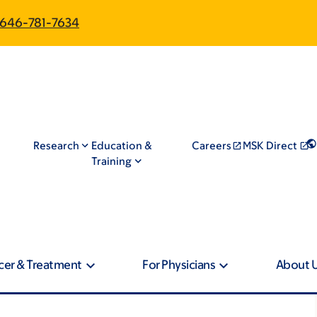
646-781-7634
Research
Education &
Careers
MSK Direct
Training
cer & Treatment
For Physicians
About 