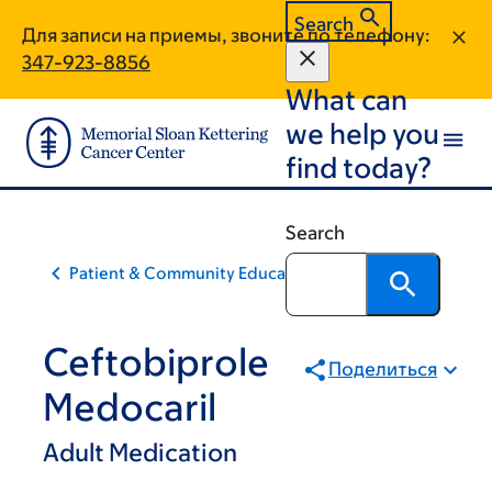
Skip
Skip
Search
Для записи на приемы, звоните по телефону:
to
to
347-923-8856
main
footer
What can
content
we help you
find today?
Search
Patient & Community Education
Ceftobiprole
Поделиться
Medocaril
Adult Medication