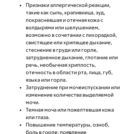
Признаки аллергической реакции,
такие как сыпь, крапивница, зуд,
покрасневшая и отечная кожа с
волдырями или шелушением,
возможно в сочетании с лихорадкой,
свистящее или хрипящее дыхание,
стеснение в груди или горле,
затрудненное дыхание, глотание или
речь, необычная хриплость,
отечность в области рта, лица, губ,
языка или горла.
Затруднение при мочеиспускании или
изменение количества выделяемой
мочи.
Темная моча или пожелтевшая кожа
или глаза.
Повышение температуры, озноб,
боль в горле; появление