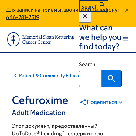
Skip
Skip
Search
Для записи на приемы, звоните по телефону:
to
to
646-781-7519
main
footer
What can
content
we help you
find today?
Search
Patient & Community Education
Cefuroxime
Поделиться
Adult Medication
Этот документ, предоставленный
®
™
UpToDate
Lexidrug
, содержит всю