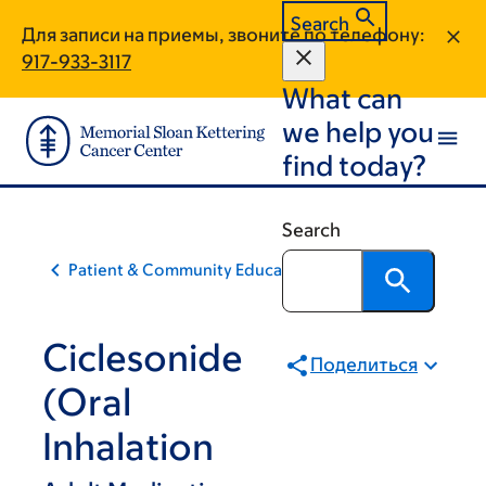
Skip
Skip
Search
Для записи на приемы, звоните по телефону:
to
to
917-933-3117
main
footer
What can
content
we help you
find today?
Search
Patient & Community Education
Ciclesonide
Поделиться
(Oral
Inhalation