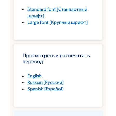
Standard font
[Стандартный
шрифт]
Large font
[Крупный шрифт]
Просмотреть и распечатать
перевод
English
Russian
[
Русский
]
Spanish
[
Español
]