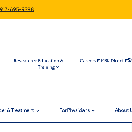
917-695-9398
Research
Education &
Careers
MSK Direct
Training
cer & Treatment
For Physicians
About 