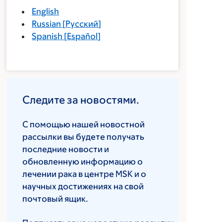
English
Russian
[
Русский
]
Spanish
[
Español
]
Следите за новостями.
С помощью нашей новостной
рассылки вы будете получать
последние новости и
обновленную информацию о
лечении рака в центре MSK и о
научных достижениях на свой
почтовый ящик.