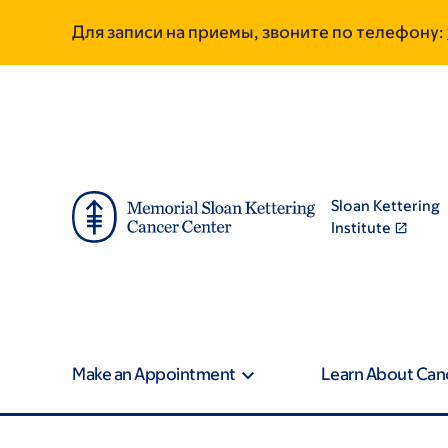
Skip
Skip
Для записи на приемы, звоните по телефону:
to
to
main
footer
content
Sloan Kettering
Institute
Make an Appointment
Learn About Can