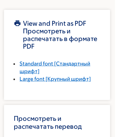
View and Print as PDF
Просмотреть и
распечатать в формате
PDF
Standard font
[Стандартный
шрифт]
Large font
[Крупный шрифт]
Просмотреть и
распечатать перевод