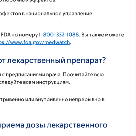
ффектов в национальное управление
FDA по номеру 1-
800-332-1088
. Вы также можете
ps://www.fda.gov/medwatch
.
тот лекарственный препарат?
 с предписаниями врача. Прочитайте всю
ледуйте всем инструкциям.
утривенно или внутривенно непрерывно в
 приема дозы лекарственного