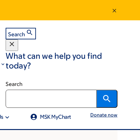
Search
What can we help you find
today?
Search
Donate now
Us
MSK MyChart