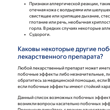
Признаки аллергической реакции, такие
отечная кожа с волдырями или шелушен
свистящее или хрипящее дыхание, стес
глотание или речь, необычная хриплость
горла. В редких случаях некоторые ал
Судороги.
Каковы некоторые другие по
лекарственного препарата?
Любой лекарственный препарат может иметь
побочные эффекты либо незначительные, ли
обратитесь за медицинской помощью, если 
если побочные эффекты имеют стойкий хара
Данный список возможных побочных эффекто
возникли вопросы касательно побочных эффе
Проконсультируйтесь с врачом относительн