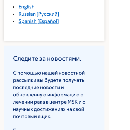
English
Russian
[
Русский
]
Spanish
[
Español
]
Следите за новостями.
С помощью нашей новостной
рассылки вы будете получать
последние новости и
обновленную информацию о
лечении рака в центре MSK и о
научных достижениях на свой
почтовый ящик.