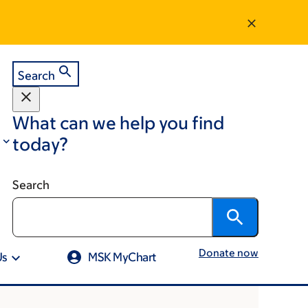
Search
What can we help you find
today?
Search
Donate now
Us
MSK MyChart