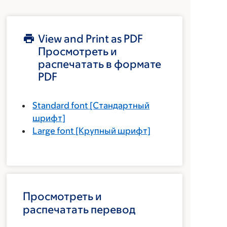
View and Print as PDF
Просмотреть и
распечатать в формате
PDF
Standard font
[Стандартный
шрифт]
Large font
[Крупный шрифт]
Просмотреть и
распечатать перевод