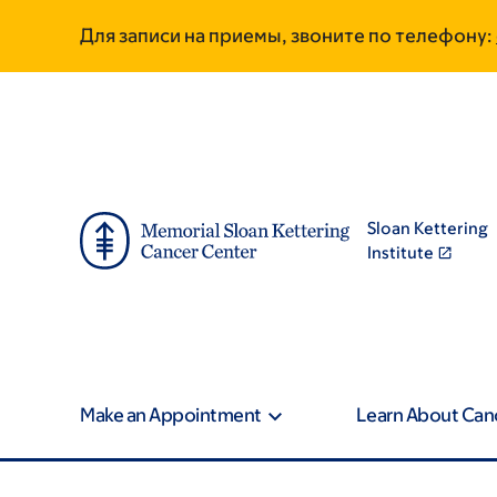
Skip
Skip
Для записи на приемы, звоните по телефону:
to
to
main
footer
content
Sloan Kettering
Institute
Make an Appointment
Learn About Can