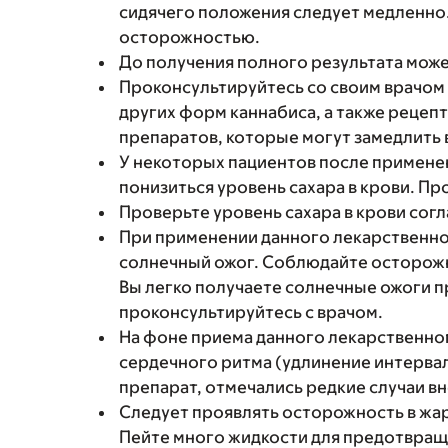
сидячего положения следует медленно.
осторожностью.
До получения полного результата може
Проконсультируйтесь со своим врачом
других форм каннабиса, а также реце
препаратов, которые могут замедлить 
У некоторых пациентов после примене
понизиться уровень сахара в крови. Пр
Проверьте уровень сахара в крови согл
При применении данного лекарственно
солнечный ожог. Соблюдайте осторожно
Вы легко получаете солнечные ожоги п
проконсультируйтесь с врачом.
На фоне приема данного лекарственно
сердечного ритма (удлинение интервал
препарат, отмечались редкие случаи в
Следует проявлять осторожность в жар
Пейте много жидкости для предотвращ