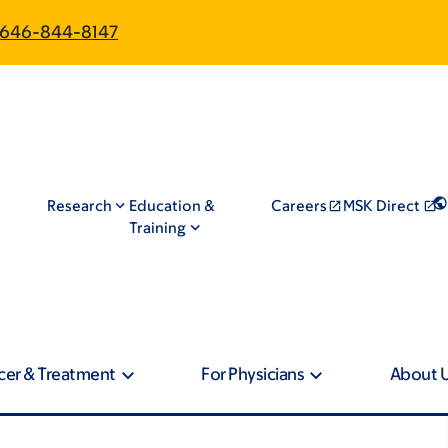
646-844-8147
Research
Education &
Careers
MSK Direct
Training
cer & Treatment
For Physicians
About 