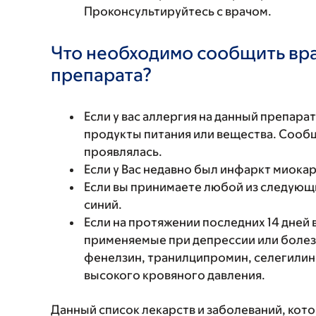
Проконсультируйтесь с врачом.
Что необходимо сообщить вр
препарата?
Если у вас аллергия на данный препара
продукты питания или вещества. Сообщи
проявлялась.
Если у Вас недавно был инфаркт миокар
Если вы принимаете любой из следующ
синий.
Если на протяжении последних 14 дней
применяемые при депрессии или болезн
фенелзин, транилципромин, селегилин 
высокого кровяного давления.
Данный список лекарств и заболеваний, кот