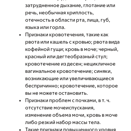
затрудненное дыхание, глотание или
речь, необычная хриплость,
отечность в области рта, лица, губ,
языка или горла.
Признаки кровотечения, такие как
рвота или кашель с кровью; рвота вида
кофейной гущи; кровь в моче; черный,
красный или дегтеобразный стул;
кровотечение из десен; нецикличное
вагинальное кровотечение; синяки,
возникающие или увеличивающиеся
беспричинно; кровотечение, которое
вы не можете остановить.
Признаки проблем с почками, в т. ч.
отсутствие мочеиспускания,
изменение объема мочи, кровь в моче
либо резкий набор массы тела.
Такие признаки повышенного уровня