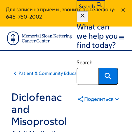
Skip
Skip
Search
Для записи на приемы, звоните по телефону:
to
to
646-760-2002
main
footer
What can
content
we help you
find today?
Search
Patient & Community Education
Diclofenac
Поделиться
and
Misoprostol