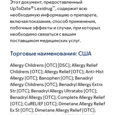
Этот документ, предоставленный
®
™
UpToDate
Lexidrug
, содержит всю
необходимую информацию о препарате,
включая показания, способ применения,
побочные эффекты и случаи, при которых
необходимо связаться с вашим
поставщиком медицинских услуг.
Торговые наименования: США
Allergy Childrens [OTC] [DSC]; Allergy Relief
Childrens [OTC]; Allergy Relief [OTC]; Anti-Hist
Allergy [OTC]; Banophen [OTC]; Benadryl
Allergy Childrens [OTC]; Benadryl Allergy Extra
Str [OTC]; Benadryl Allergy Ultratabs [OTC];
Benadryl Allergy [OTC]; Complete Allergy Relief
[OTC]; CuRELIEF [OTC]; Dimetane Allergy Relief
Ex St [OTC]; Dimetane Allergy Relief [OTC];