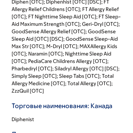
Diphen [OTC]; Diphenhist [OTC] [DSC]; FT
Allergy Relief Childrens [OTC]; FT Allergy Relief
[OTC]; FT Nighttime Sleep Aid [OTC]; FT Sleep-
Aid Maximum Strength [OTC]; Geri-Dryl [OTC];
GoodSense Allergy Relief [OTC]; GoodSense
Sleep Aid [OTC] [DSC]; GoodSense Sleep-Aid
Max Str [OTC]; M-Dryl [OTC]; MAXAllergy Kids
[OTC]; Naramin [OTC]; Nighttime Sleep Aid
[OTC]; PediaCare Childrens Allergy [OTC];
Pharbedryl [OTC]; Siladryl Allergy [OTC] [DSC];
Simply Sleep [OTC]; Sleep Tabs [OTC]; Total
Allergy Medicine [OTC]; Total Allergy [OTC];
ZzzQuil [OTC]
Торговые наименования: Канада
Diphenist