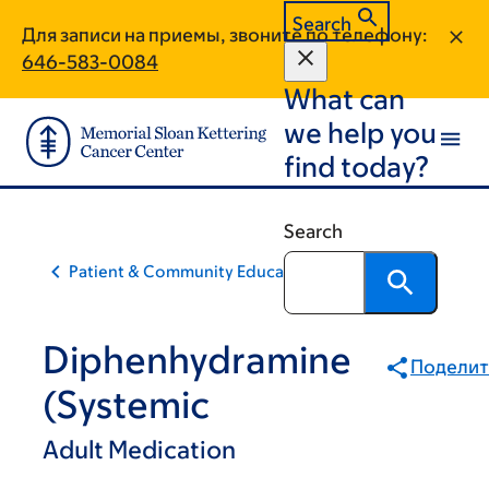
Skip
Skip
Search
Для записи на приемы, звоните по телефону:
to
to
646-583-0084
main
footer
What can
content
we help you
find today?
Search
Patient & Community Education
Diphenhydramine
Поделит
(Systemic
Adult Medication