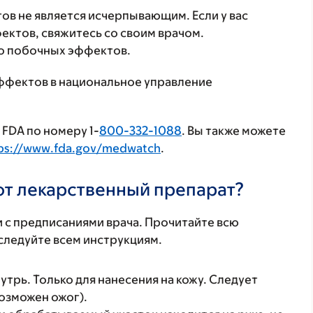
в не является исчерпывающим. Если у вас
ктов, свяжитесь со своим врачом.
о побочных эффектов.
ффектов в национальное управление
FDA по номеру 1-
800-332-1088
. Вы также можете
ps://www.fda.gov/medwatch
.
тот лекарственный препарат?
 с предписаниями врача. Прочитайте всю
ледуйте всем инструкциям.
утрь. Только для нанесения на кожу. Следует
возможен ожог).