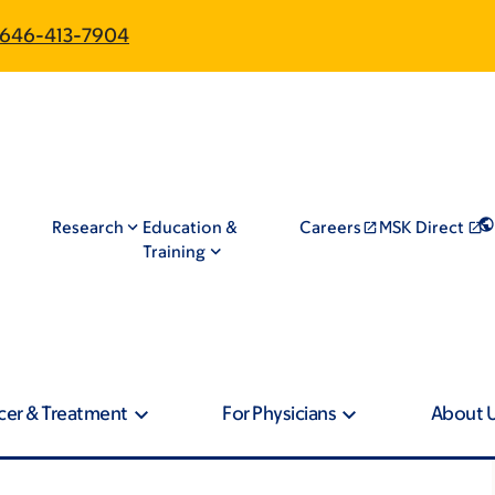
646-413-7904
Research
Education &
Careers
MSK Direct
Training
cer & Treatment
For Physicians
About 