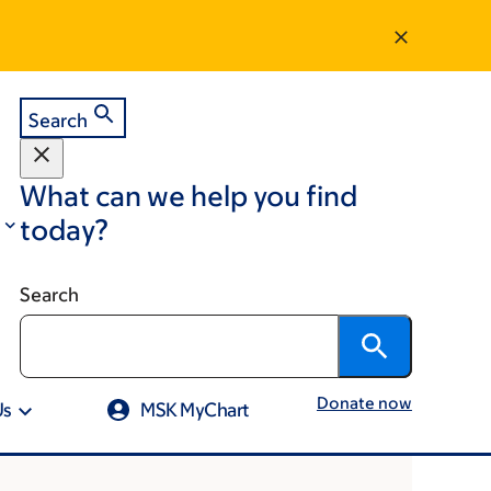
Search
What can we help you find
today?
Search
Donate now
Us
MSK MyChart