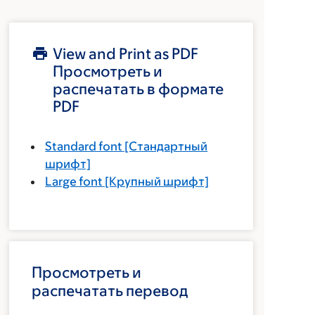
View and Print as PDF
Просмотреть и
распечатать в формате
PDF
Standard font
[Стандартный
шрифт]
Large font
[Крупный шрифт]
Просмотреть и
распечатать перевод