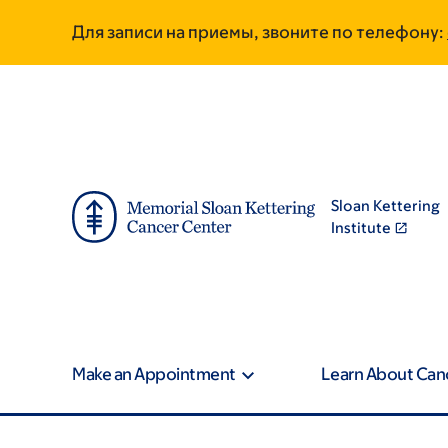
Skip
Skip
Для записи на приемы, звоните по телефону:
to
to
main
footer
content
Sloan Kettering
Institute
Make an Appointment
Learn About Can