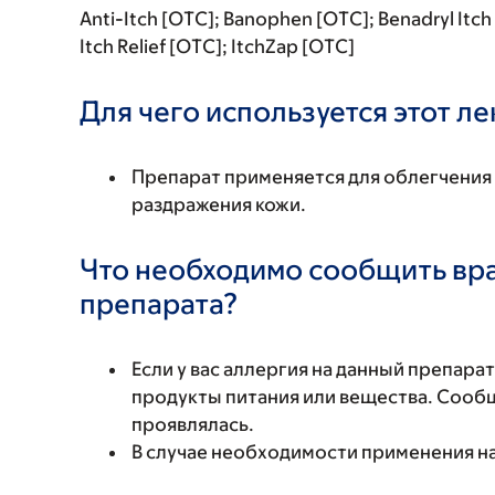
Anti-Itch [OTC]; Banophen [OTC]; Benadryl Itch 
Itch Relief [OTC]; ItchZap [OTC]
Для чего используется этот л
Препарат применяется для облегчения 
раздражения кожи.
Что необходимо сообщить вр
препарата?
Если у вас аллергия на данный препара
продукты питания или вещества. Сообщи
проявлялась.
В случае необходимости применения н