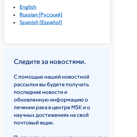
English
Russian
[
Русский
]
Spanish
[
Español
]
Следите за новостями.
С помощью нашей новостной
рассылки вы будете получать
последние новости и
обновленную информацию о
лечении рака в центре MSK и о
научных достижениях на свой
почтовый ящик.