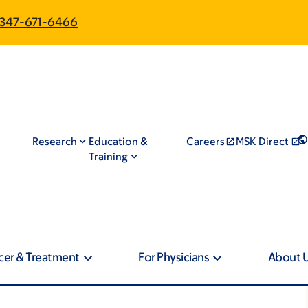
347-671-6466
Research
Education &
Careers
MSK Direct
Training
cer & Treatment
For Physicians
About 