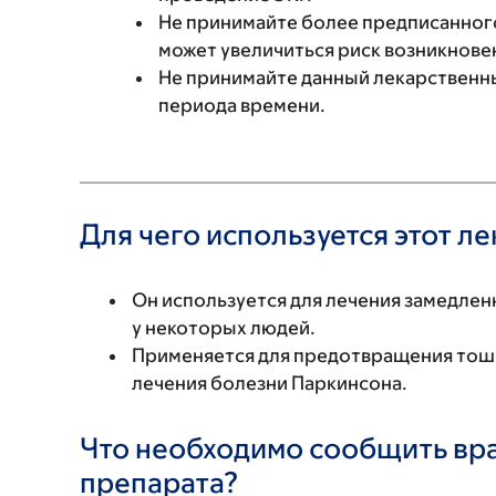
Не принимайте более предписанного
может увеличиться риск возникнов
Не принимайте данный лекарственн
периода времени.
Для чего используется этот л
Он используется для лечения замедле
у некоторых людей.
Применяется для предотвращения тош
лечения болезни Паркинсона.
Что необходимо сообщить вр
препарата?