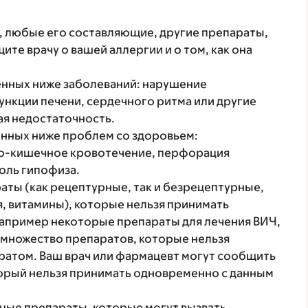
т, любые его составляющие, другие препараты,
те врачу о вашей аллергии и о том, как она
енных ниже заболеваний: нарушение
нкции печени, сердечного ритма или другие
ая недостаточность.
енных ниже проблем со здоровьем:
о-кишечное кровотечение, перфорация
оль гипофиза.
аты (как рецептурные, так и безрецептурные,
 витамины), которые нельзя принимать
апример некоторые препараты для лечения ВИЧ,
 множество препаратов, которые нельзя
ратом. Ваш врач или фармацевт могут сообщить
торый нельзя принимать одновременно с данным
ные препараты, которые могут вызвать