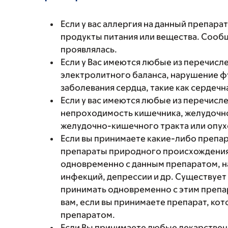
Если у вас аллергия на данный препара
продукты питания или вещества. Сообщи
проявлялась.
Если у Вас имеются любые из перечисл
электролитного баланса, нарушение фу
заболевания сердца, такие как сердечн
Если у вас имеются любые из перечисл
непроходимость кишечника, желудочн
желудочно-кишечного тракта или опух
Если вы принимаете какие-либо препар
препараты природного происхождения,
одновременно с данным препаратом, н
инфекций, депрессии и др. Существует
принимать одновременно с этим препа
вам, если вы принимаете препарат, ко
препаратом.
Если Вы принимаете любые лекарствен