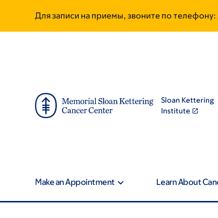
Skip
Skip
Для записи на приемы, звоните по телефону:
to
to
main
footer
content
Sloan Kettering
Institute
Make an Appointment
Learn About Can