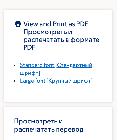
View and Print as PDF
Просмотреть и
распечатать в формате
PDF
Standard font
[Стандартный
шрифт]
Large font
[Крупный шрифт]
Просмотреть и
распечатать перевод