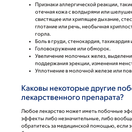
Признаки аллергической реакции, такие
отечная кожа с волдырями или шелушен
свистящее или хрипящее дыхание, стес
глотание или речь, необычная хриплость
горла.
Боль в груди, стенокардия, тахикардия
Головокружение или обморок.
Увеличение молочных желез, выделения
поддержания эрекции, изменения менс
Уплотнение в молочной железе или по
Каковы некоторые другие по
лекарственного препарата?
Любое лекарство может иметь побочные эф
эффекты либо незначительные, либо вообще
обратитесь за медицинской помощью, если 