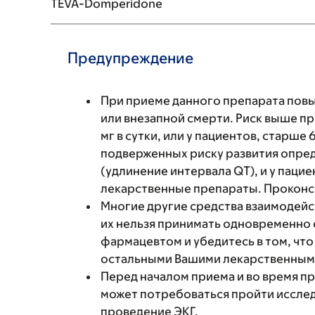
TEVA-Domperidone
Предупреждение
При приеме данного препарата пов
или внезапной смерти. Риск выше п
мг в сутки, или у пациентов, старше 
подверженных риску развития опре
(удлинение интервала QT), и у пац
лекарственные препараты. Проконс
Многие другие средства взаимодейс
их нельзя принимать одновременно 
фармацевтом и убедитесь в том, что
остальными Вашими лекарственными
Перед началом приема и во время п
может потребоваться пройти исслед
проведение ЭКГ.