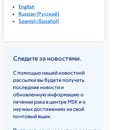
English
Russian
[
Русский
]
Spanish
[
Español
]
Следите за новостями.
С помощью нашей новостной
рассылки вы будете получать
последние новости и
обновленную информацию о
лечении рака в центре MSK и о
научных достижениях на свой
почтовый ящик.