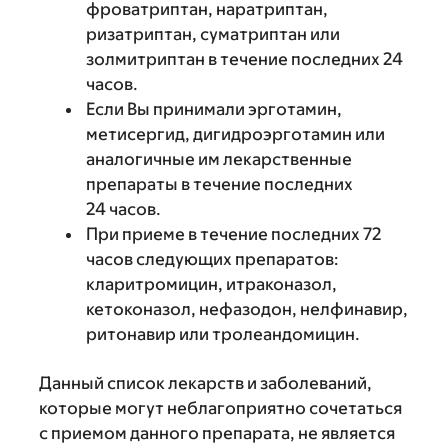
фроватриптан, наратриптан,
ризатриптан, суматриптан или
золмитриптан в течение последних 24
часов.
Если Вы принимали эрготамин,
метисергид, дигидроэрготамин или
аналогичные им лекарственные
препараты в течение последних
24 часов.
При приеме в течение последних 72
часов следующих препаратов:
кларитромицин, итраконазол,
кетоконазол, нефазодон, нелфинавир,
ритонавир или тролеандомицин.
Данный список лекарств и заболеваний,
которые могут неблагоприятно сочетаться
с приемом данного препарата, не является