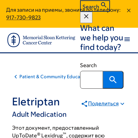
Skip
Skip
Search
Для записи на приемы, звоните по телефону:
to
to
917-730-9823
main
footer
What can
content
we help you
find today?
Search
Patient & Community Education
Eletriptan
Поделиться
Adult Medication
Этот документ, предоставленный
®
™
UpToDate
Lexidrug
, содержит всю