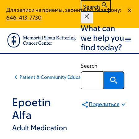
Skip
Skip
Search
Для записи на приемы, звоните по телефону:
to
to
646-413-7730
main
footer
What can
content
we help you
find today?
Search
Patient & Community Education
Epoetin
Поделиться
Alfa
Adult Medication