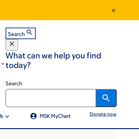
Search
What can we help you find
today?
Search
Donate now
Us
MSK MyChart