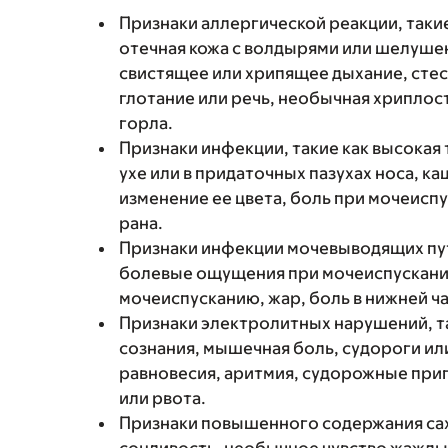
Признаки аллергической реакции, такие
отечная кожа с волдырями или шелушен
свистящее или хрипящее дыхание, стес
глотание или речь, необычная хриплость
горла.
Признаки инфекции, такие как высокая 
ухе или в придаточных пазухах носа, к
изменение ее цвета, боль при мочеиспу
рана.
Признаки инфекции мочевыводящих путей
болевые ощущения при мочеиспускании
мочеиспусканию, жар, боль в нижней ча
Признаки электролитных нарушений, та
сознания, мышечная боль, судороги ил
равновесия, аритмия, судорожные прип
или рвота.
Признаки повышенного содержания саха