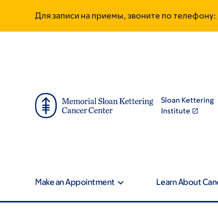
Skip
Skip
Для записи на приемы, звоните по телефону:
to
to
main
footer
content
Sloan Kettering
Institute
Make an Appointment
Learn About Can