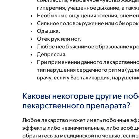
сонливость, необычное чувство жажды
гиперемия, учащенное дыхание, а также
Необычные ощущения жжения, онемени
Сильное головокружение или обморок
Одышка.
Отек рук или ног.
Любое необъяснимое образование кро
Депрессия.
При применении данного лекарственно
тип нарушения сердечного ритма (удли
врачу, если у Вас тахикардия, нарушен
Каковы некоторые другие по
лекарственного препарата?
Любое лекарство может иметь побочные эф
эффекты либо незначительные, либо вообще
обратитесь за медицинской помощью, если 