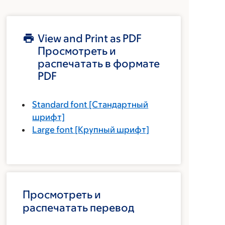
View and Print as PDF
Просмотреть и
распечатать в формате
PDF
Standard font
[Стандартный
шрифт]
Large font
[Крупный шрифт]
Просмотреть и
распечатать перевод