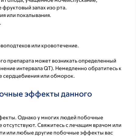
 и голода, учащенное мочеиспускание,
 фруктовый запах изо рта.
я или покалывания.
.
воподтеков или кровотечение.
го препарата может возникать определенный
нение интервала QT). Немедленно обратитесь к
ие сердцебиения или обморок.
бочные эффекты данного
фекты. Однако у многих людей побочные
 отсутствуют. Свяжитесь с лечащим врачом или
эти или любые другие побочные эффекты вас