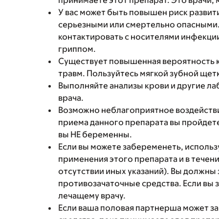
принимаете этот препарат. Это врачи,
У вас может быть повышен риск разви
серьезными или смертельно опасными. 
контактировать с носителями инфекции,
гриппом.
Существует повышенная вероятность к
травм. Пользуйтесь мягкой зубной щет
Выполняйте анализы крови и другие ла
врача.
Возможно неблагоприятное воздействи
приема данного препарата вы пройдете
вы НЕ беременны.
Если вы можете забеременеть, использ
применения этого препарата и в течени
отсутствии иных указаний). Вы должны 
противозачаточные средства. Если вы 
лечащему врачу.
Если ваша половая партнерша может з