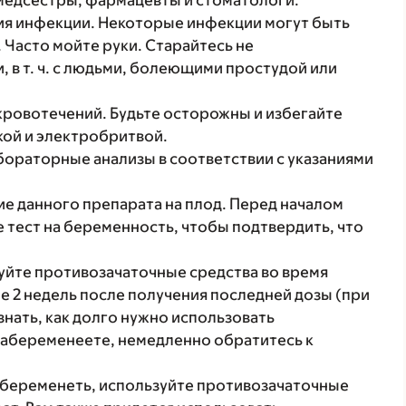
 медсестры, фармацевты и стоматологи.
тия инфекции. Некоторые инфекции могут быть
Часто мойте руки. Старайтесь не
 в т. ч. с людьми, болеющими простудой или
ровотечений. Будьте осторожны и избегайте
кой и электробритвой.
бораторные анализы в соответствии с указаниями
е данного препарата на плод. Перед началом
 тест на беременность, чтобы подтвердить, что
уйте противозачаточные средства во время
е 2 недель после получения последней дозы (при
знать, как долго нужно использовать
забеременеете, немедленно обратитесь к
абеременеть, используйте противозачаточные