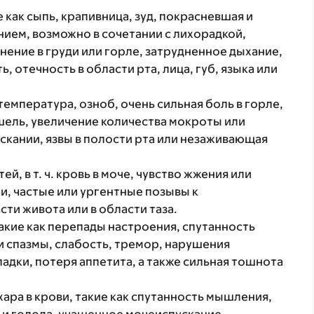
 как сыпь, крапивница, зуд, покрасневшая и
ием, возможно в сочетании с лихорадкой,
нение в груди или горле, затрудненное дыхание,
, отечность в области рта, лица, губ, языка или
температура, озноб, очень сильная боль в горле,
ашель, увеличение количества мокроты или
скании, язвы в полости рта или незаживающая
, в т. ч. кровь в моче, чувство жжения или
, частые или ургентные позывы к
сти живота или в области таза.
кие как перепады настроения, спутанность
и спазмы, слабость, тремор, нарушения
адки, потеря аппетита, а также сильная тошнота
ра в крови, такие как спутанность мышления,