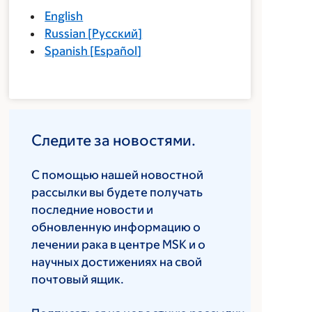
English
Russian
[
Русский
]
Spanish
[
Español
]
Следите за новостями.
С помощью нашей новостной
рассылки вы будете получать
последние новости и
обновленную информацию о
лечении рака в центре MSK и о
научных достижениях на свой
почтовый ящик.