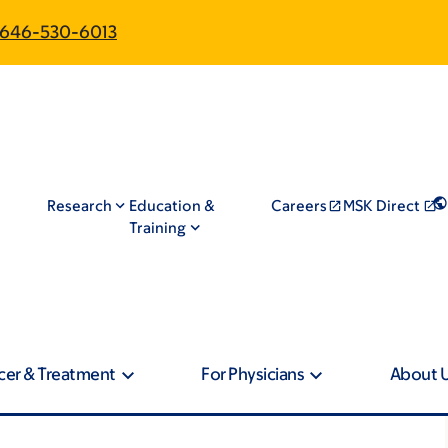
646-530-6013
Research
Education &
Careers
MSK Direct
Training
cer & Treatment
For Physicians
About 