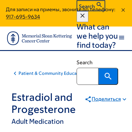
Skip
Skip
Search
Для записи на приемы, звоните по телефону:
to
to
917-695-9634
main
footer
What can
content
we help you
find today?
Search
Patient & Community Education
Estradiol and
Поделиться
Progesterone
Adult Medication