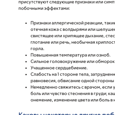
присутствуют следующие признаки или симп
побочными эффектами:
Признаки аллергической реакции, такие
отечная кожа с волдырями или шелушен
свистящее или хрипящее дыхание, стес
глотание или речь, необычная хриплость
горла.
Повышенная температура или озноб.
Сильное головокружение или обморок
Учащенное сердцебиение.
Слабость на 1 стороне тела, затрудне
равновесия, обвисание одной стороны 
Немедленно свяжитесь с врачом, если у
боль или чувство стеснения в груди; к
онемение, изменение цвета или боль в 
Каковы некоторые другие по