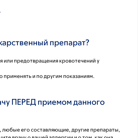
А
екарственный препарат?
ия или предотвращения кровотечений у
 применять и по другим показаниям.
ачу ПЕРЕД приемом данного
т, любые его составляющие, другие препараты,
те врачу о вашей аллергии и о том, как она