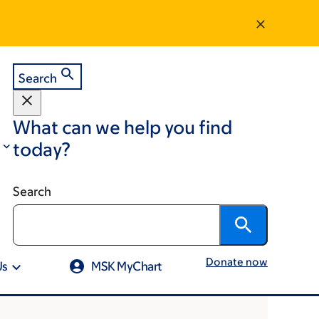
Search
What can we help you find
today?
Search
Donate now
Us
MSK MyChart