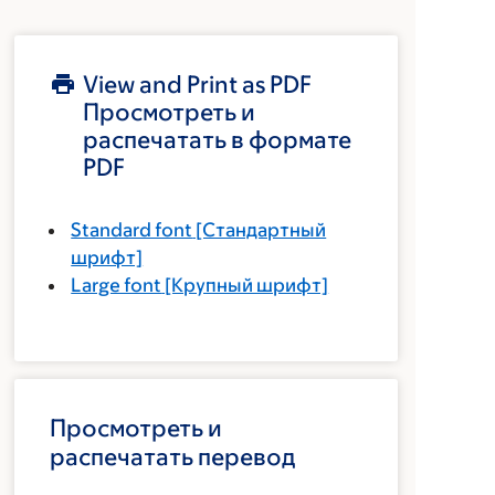
View and Print as PDF
Просмотреть и
распечатать в формате
PDF
Standard font
[Стандартный
шрифт]
Large font
[Крупный шрифт]
Просмотреть и
распечатать перевод