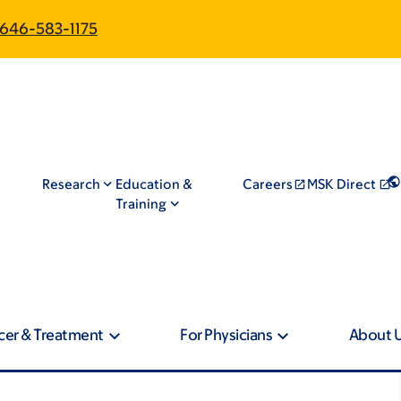
646-583-1175
Research
Education &
Careers
MSK Direct
Training
cer & Treatment
For Physicians
About 