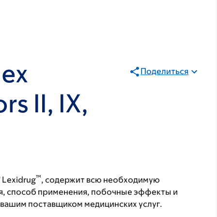
lex
Поделиться
s II, IX,
®
™
Lexidrug
, содержит всю необходимую
я, способ применения, побочные эффекты и
с вашим поставщиком медицинских услуг.