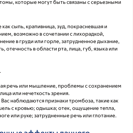
томы, которые могут быть связаны с серьезными
 как сыпь, крапивница, зуд, покрасневшая и
ием, возможно в сочетании с лихорадкой,
нение в груди или горле, затрудненное дыхание,
, отечность в области рта, лица, губ, языка или
.
нная речь или мышление, проблемы с сохранением
лица или нечеткость зрения.
 Вас наблюдаются признаки тромбоза, такие как
ашель с кровью; одышка; отек, ощущение тепла,
ноге или руке; затрудненные речь или глотание.
бочные эффекты данного