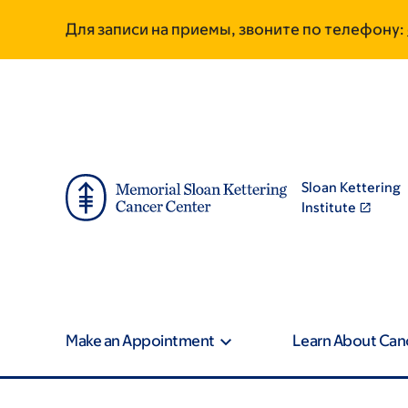
Skip
Skip
Для записи на приемы, звоните по телефону:
to
to
main
footer
content
Sloan Kettering
Institute
Make an Appointment
Learn About Can