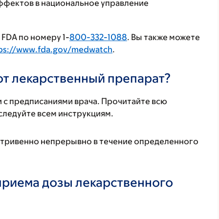
ффектов в национальное управление
FDA по номеру 1-
800-332-1088
. Вы также можете
ps://www.fda.gov/medwatch
.
тот лекарственный препарат?
 с предписаниями врача. Прочитайте всю
ледуйте всем инструкциям.
утривенно непрерывно в течение определенного
 приема дозы лекарственного