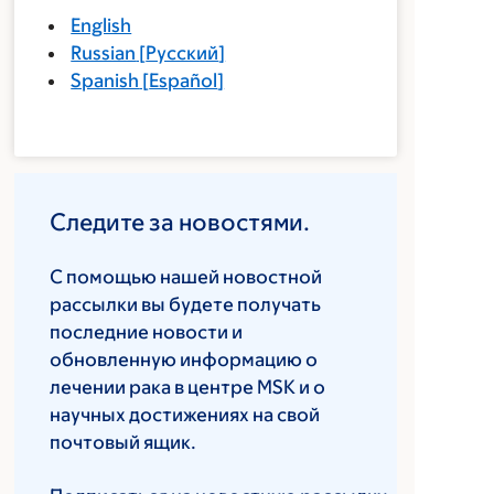
English
Russian
[
Русский
]
Spanish
[
Español
]
Следите за новостями.
С помощью нашей новостной
рассылки вы будете получать
последние новости и
обновленную информацию о
лечении рака в центре MSK и о
научных достижениях на свой
почтовый ящик.