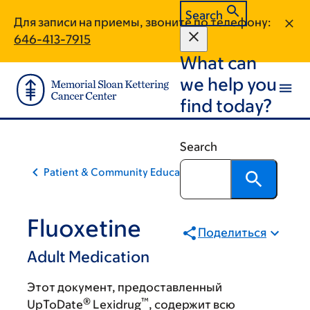
Skip
Skip
Search
Для записи на приемы, звоните по телефону:
to
to
646-413-7915
main
footer
What can
content
we help you
find today?
Search
Patient & Community Education
Fluoxetine
Поделиться
Adult Medication
Этот документ, предоставленный
®
™
UpToDate
Lexidrug
, содержит всю