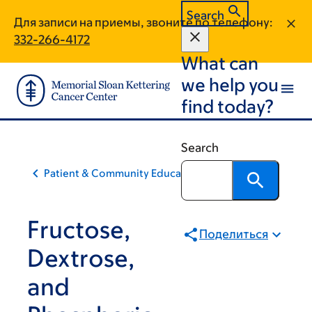
Skip
Skip
Search
Для записи на приемы, звоните по телефону:
to
to
332-266-4172
main
footer
What can
content
we help you
find today?
Search
Patient & Community Education
Fructose,
Поделиться
Dextrose,
and