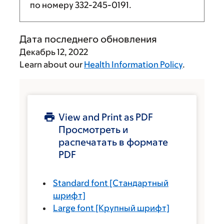
по номеру
332-245-0191
.
Дата последнего обновления
Декабрь 12, 2022
Learn about our
Health Information Policy
.
View and Print as PDF
Просмотреть и
распечатать в формате
PDF
Standard font
[Стандартный
шрифт]
Large font
[Крупный шрифт]