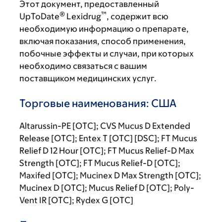
Этот документ, предоставленный
®
™
UpToDate
Lexidrug
, содержит всю
необходимую информацию о препарате,
включая показания, способ применения,
побочные эффекты и случаи, при которых
необходимо связаться с вашим
поставщиком медицинских услуг.
Торговые наименования: США
Altarussin-PE [OTC]; CVS Mucus D Extended
Release [OTC]; Entex T [OTC] [DSC]; FT Mucus
Relief D 12 Hour [OTC]; FT Mucus Relief-D Max
Strength [OTC]; FT Mucus Relief-D [OTC];
Maxifed [OTC]; Mucinex D Max Strength [OTC];
Mucinex D [OTC]; Mucus Relief D [OTC]; Poly-
Vent IR [OTC]; Rydex G [OTC]