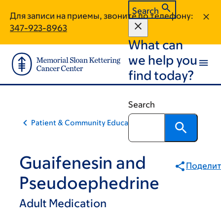
Skip
Skip
Search
Для записи на приемы, звоните по телефону:
to
to
347-923-8963
main
footer
What can
content
we help you
find today?
Search
Patient & Community Education
Guaifenesin and
Поделит
Pseudoephedrine
Adult Medication