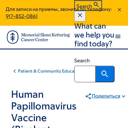
Skip
Skip
Search
Для записи на приемы, звоните по телефону:
to
to
917-852-0861
main
footer
What can
content
we help you
find today?
Search
Patient & Community Education
Human
Поделиться
Papillomavirus
Vaccine