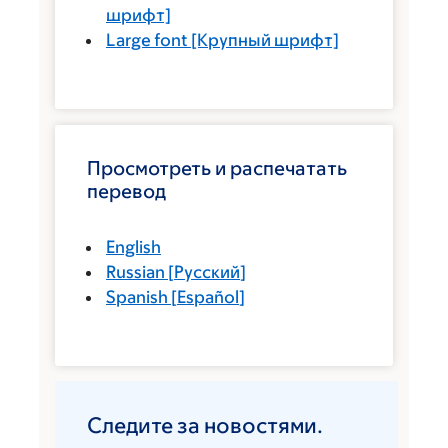
шрифт]
Large font
[Крупный шрифт]
Просмотреть и распечатать
перевод
English
Russian
[
Русский
]
Spanish
[
Español
]
Следите за новостями.