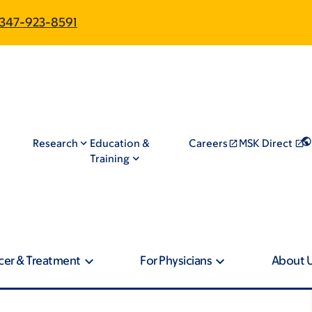
347-923-8591
Research
Education &
Careers
MSK Direct
Training
cer & Treatment
For Physicians
About 