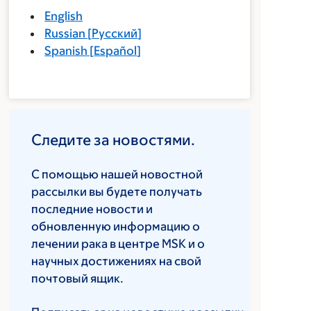
English
Russian
[
Русский
]
Spanish
[
Español
]
Следите за новостями.
С помощью нашей новостной
рассылки вы будете получать
последние новости и
обновленную информацию о
лечении рака в центре MSK и о
научных достижениях на свой
почтовый ящик.