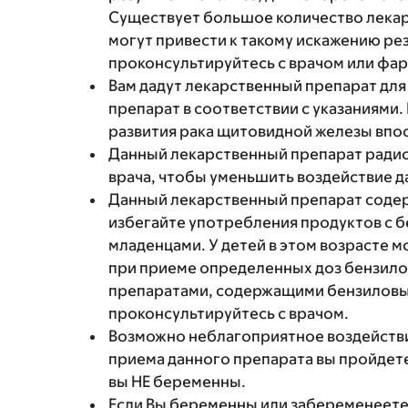
Существует большое количество лекар
могут привести к такому искажению рез
проконсультируйтесь с врачом или фа
Вам дадут лекарственный препарат дл
препарат в соответствии с указаниями.
развития рака щитовидной железы впос
Данный лекарственный препарат радио
врача, чтобы уменьшить воздействие д
Данный лекарственный препарат содер
избегайте употребления продуктов с
младенцами. У детей в этом возрасте 
при приеме определенных доз бензилов
препаратами, содержащими бензиловый
проконсультируйтесь с врачом.
Возможно неблагоприятное воздействи
приема данного препарата вы пройдете
вы НЕ беременны.
Если Вы беременны или забеременеете