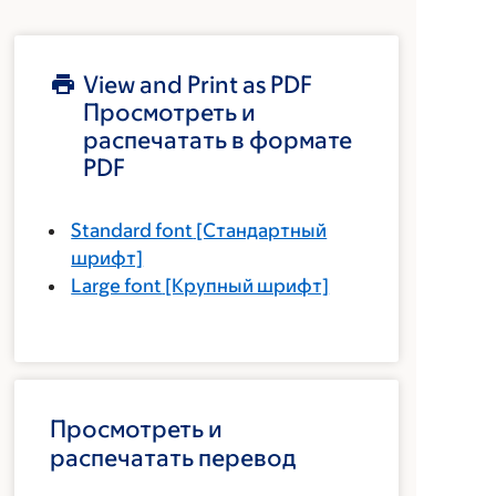
View and Print as PDF
Просмотреть и
распечатать в формате
PDF
Standard font
[Стандартный
шрифт]
Large font
[Крупный шрифт]
Просмотреть и
распечатать перевод