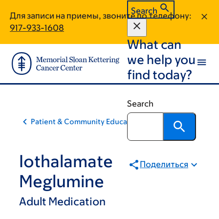
Skip
Skip
Search
Для записи на приемы, звоните по телефону:
to
to
917-933-1608
main
footer
What can
content
we help you
find today?
Search
Patient & Community Education
Iothalamate
Поделиться
Meglumine
Adult Medication