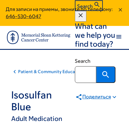
Skip
Skip
Search
Для записи на приемы, звоните по телефону:
to
to
646-530-6047
main
footer
What can
content
we help you
find today?
Search
Patient & Community Education
Isosulfan
Поделиться
Blue
Adult Medication