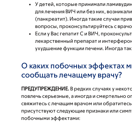
У детей, которые принимали ламивуди
для лечения ВИЧ или без них, возника
(панкреатит). Иногда такие случаи прив
вопросы, проконсультируйтесь с врачо
Если у Вас гепатит С и ВИЧ, проконсуль
лекарственный препарат и интерферон
ухудшение функции печени. Иногда та
О каких побочных эффектах м
сообщать лечащему врачу?
ПРЕДУПРЕЖДЕНИЕ.
В редких случаях у неко
повлечь серьезные, а иногда и смертельно
свяжитесь с лечащим врачом или обратитесь
присутствуют следующие признаки или симп
побочными эффектами: