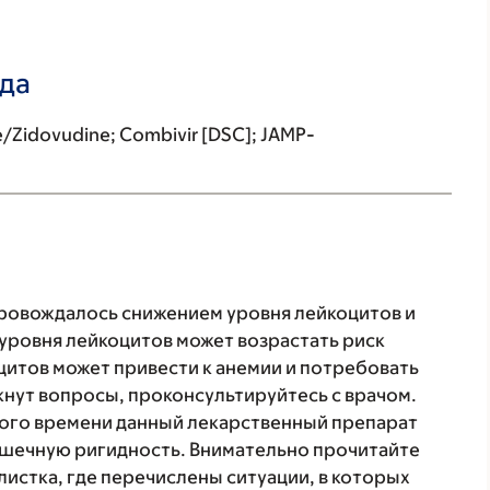
ада
Zidovudine; Combivir [DSC]; JAMP-
ровождалось снижением уровня лейкоцитов и
 уровня лейкоцитов может возрастать риск
итов может привести к анемии и потребовать
икнут вопросы, проконсультируйтесь с врачом.
ного времени данный лекарственный препарат
ышечную ригидность. Внимательно прочитайте
истка, где перечислены ситуации, в которых