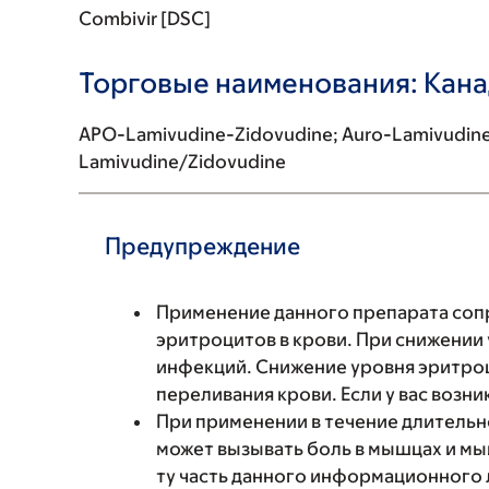
Combivir [DSC]
Торговые наименования: Кан
APO-Lamivudine-Zidovudine; Auro-Lamivudine/
Lamivudine/Zidovudine
Предупреждение
Применение данного препарата соп
эритроцитов в крови. При снижении
инфекций. Снижение уровня эритроц
переливания крови. Если у вас возн
При применении в течение длитель
может вызывать боль в мышцах и м
ту часть данного информационного л