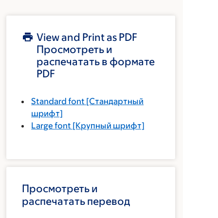
View and Print as PDF
Просмотреть и
распечатать в формате
PDF
Standard font
[Стандартный
шрифт]
Large font
[Крупный шрифт]
Просмотреть и
распечатать перевод