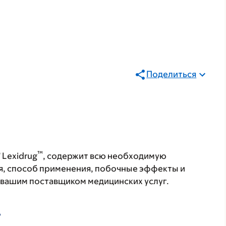
d
Поделиться
®
™
Lexidrug
, содержит всю необходимую
я, способ применения, побочные эффекты и
с вашим поставщиком медицинских услуг.
А