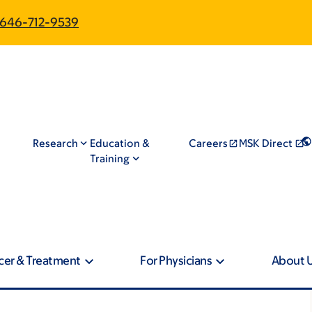
646-712-9539
Research
Education &
Careers
MSK Direct
Training
cer & Treatment
For Physicians
About 