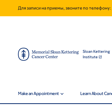
Skip
Skip
Для записи на приемы, звоните по телефону:
to
to
main
footer
content
Sloan Kettering
Institute
Make an Appointment
Learn About Can