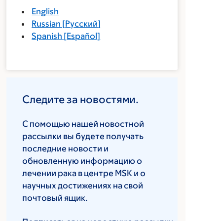
English
Russian
[
Русский
]
Spanish
[
Español
]
Следите за новостями.
С помощью нашей новостной
рассылки вы будете получать
последние новости и
обновленную информацию о
лечении рака в центре MSK и о
научных достижениях на свой
почтовый ящик.