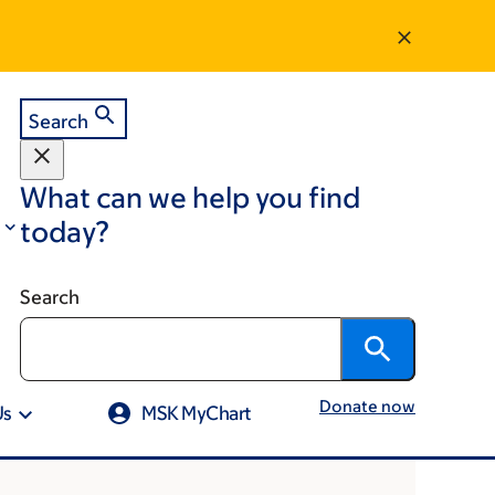
Search
What can we help you find
today?
Search
Donate now
Us
MSK MyChart