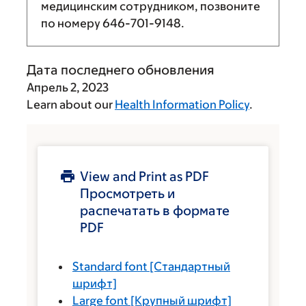
медицинским сотрудником, позвоните
по номеру
646-701-9148
.
Дата последнего обновления
Апрель 2, 2023
Learn about our
Health Information Policy
.
View and Print as PDF
Просмотреть и
распечатать в формате
PDF
Standard font
[Стандартный
шрифт]
Large font
[Крупный шрифт]