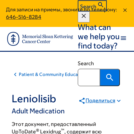
Skip
Skip
Search
Для записи на приемы, звоните по телефону:
to
to
646-516-8284
main
footer
What can
content
we help you
find today?
Search
Patient & Community Education
Leniolisib
Поделиться
Adult Medication
Этот документ, предоставленный
®
™
UpToDate
Lexidrug
, содержит всю