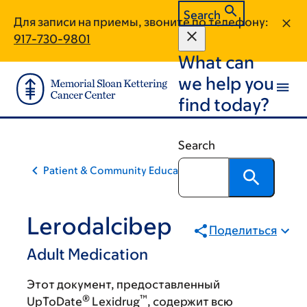
Skip
Skip
Search
Для записи на приемы, звоните по телефону:
to
to
917-730-9801
main
footer
What can
content
we help you
find today?
Search
Patient & Community Education
Lerodalcibep
Поделиться
Adult Medication
Этот документ, предоставленный
®
™
UpToDate
Lexidrug
, содержит всю