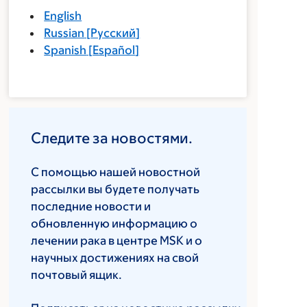
English
Russian
[
Русский
]
Spanish
[
Español
]
Следите за новостями.
С помощью нашей новостной
рассылки вы будете получать
последние новости и
обновленную информацию о
лечении рака в центре MSK и о
научных достижениях на свой
почтовый ящик.