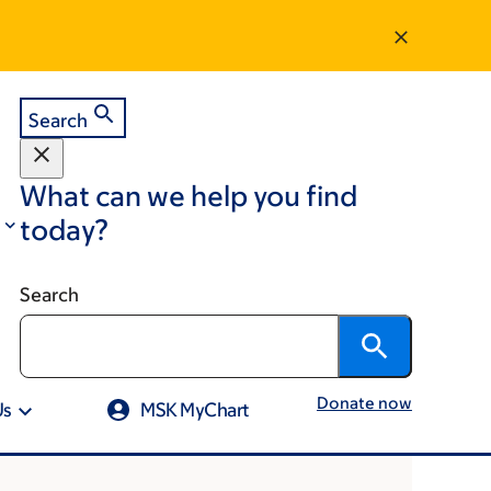
Search
What can we help you find
today?
Search
Donate now
Us
MSK MyChart