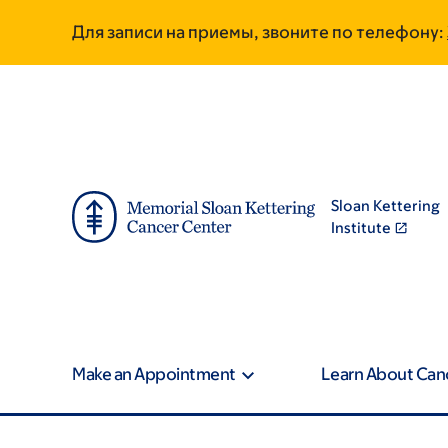
Skip
Skip
Для записи на приемы, звоните по телефону:
to
to
main
footer
content
Sloan Kettering
Institute
Make an Appointment
Learn About Can