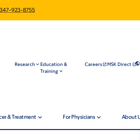
347-923-8755
Research
Education &
Careers
MSK Direct
Training
cer & Treatment
For Physicians
About 