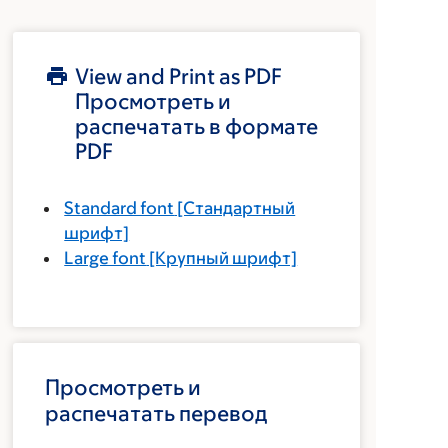
View and Print as PDF
Просмотреть и
распечатать в формате
PDF
Standard font
[Стандартный
шрифт]
Large font
[Крупный шрифт]
Просмотреть и
распечатать перевод