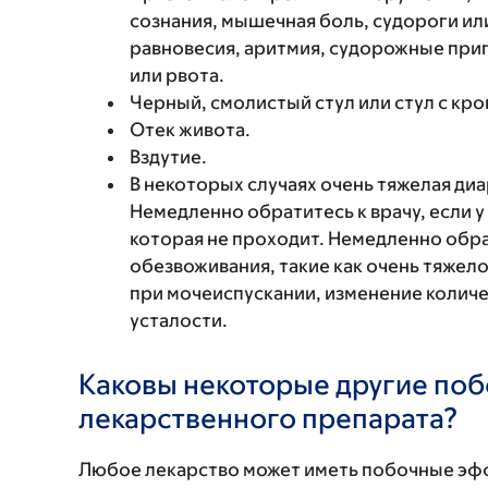
сознания, мышечная боль, судороги ил
равновесия, аритмия, судорожные прип
или рвота.
Черный, смолистый стул или стул с кро
Отек живота.
Вздутие.
В некоторых случаях очень тяжелая ди
Немедленно обратитесь к врачу, если у
которая не проходит. Немедленно обрат
обезвоживания, такие как очень тяжел
при мочеиспускании, изменение колич
усталости.
Каковы некоторые другие по
лекарственного препарата?
Любое лекарство может иметь побочные эф