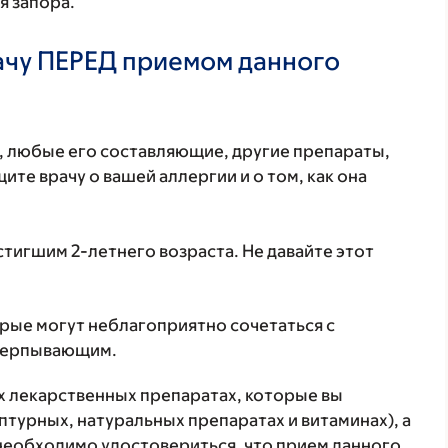
я запора.
ачу ПЕРЕД приемом данного
т, любые его составляющие, другие препараты,
те врачу о вашей аллергии и о том, как она
стигшим 2-летнего возраста. Не давайте этот
орые могут неблагоприятно сочетаться с
счерпывающим.
ех лекарственных препаратах, которые вы
птурных, натуральных препаратах и витаминах), а
 необходимо удостовериться, что прием данного