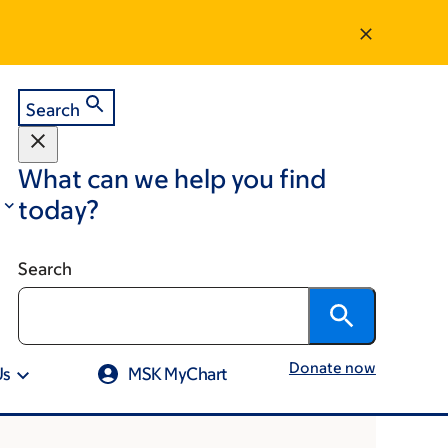
Search
What can we help you find
today?
Search
Donate now
Us
MSK MyChart