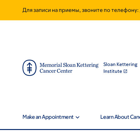
Skip
Skip
Для записи на приемы, звоните по телефону:
to
to
main
footer
content
Sloan Kettering
Institute
Make an Appointment
Learn About Can