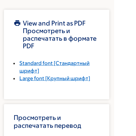
View and Print as PDF
Просмотреть и
распечатать в формате
PDF
Standard font
[Стандартный
шрифт]
Large font
[Крупный шрифт]
Просмотреть и
распечатать перевод