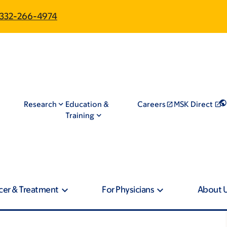
332-266-4974
Research
Education &
Careers
MSK Direct
Training
cer & Treatment
For Physicians
About 