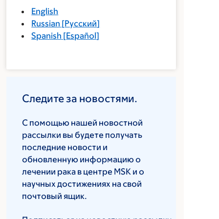
English
Russian
[
Русский
]
Spanish
[
Español
]
Следите за новостями.
С помощью нашей новостной
рассылки вы будете получать
последние новости и
обновленную информацию о
лечении рака в центре MSK и о
научных достижениях на свой
почтовый ящик.