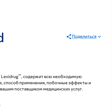
d
Поделиться
®
™
Lexidrug
, содержит всю необходимую
я, способ применения, побочные эффекты и
с вашим поставщиком медицинских услуг.
А