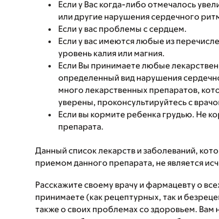
Если у Вас когда-либо отмечалось уве
или другие нарушения сердечного рит
Если у вас проблемы с сердцем.
Если у вас имеются любые из перечис
уровень калия или магния.
Если Вы принимаете любые лекарствен
определенный вид нарушения сердечно
много лекарственных препаратов, кото
уверены, проконсультируйтесь с врач
Если вы кормите ребенка грудью. Не к
препарата.
Данный список лекарств и заболеваний, кот
приемом данного препарата, не является и
Расскажите своему врачу и фармацевту о вс
принимаете (как рецептурных, так и безреце
также о своих проблемах со здоровьем. Вам