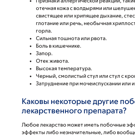
Признаки аллергической реакции, такие
отечная кожа с волдырями или шелушен
свистящее или хрипящее дыхание, стес
глотание или речь, необычная хриплость
горла.
Сильная тошнота или рвота.
Боль в кишечнике.
Запор.
Отек живота.
Высокая температура.
Черный, смолистый стул или стул с кро
Затруднение при мочеиспускании или 
Каковы некоторые другие по
лекарственного препарата?
Любое лекарство может иметь побочные эф
эффекты либо незначительные, либо вообще