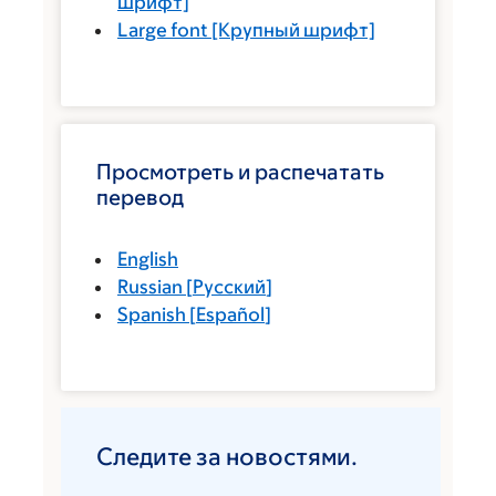
шрифт]
Large font
[Крупный шрифт]
Просмотреть и распечатать
перевод
English
Russian
[
Русский
]
Spanish
[
Español
]
Следите за новостями.