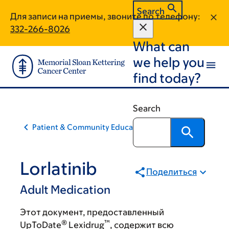
Skip
Skip
Search
Для записи на приемы, звоните по телефону:
to
to
332-266-8026
main
footer
What can
content
we help you
find today?
Search
Patient & Community Education
Lorlatinib
Поделиться
Adult Medication
Этот документ, предоставленный
®
™
UpToDate
Lexidrug
, содержит всю