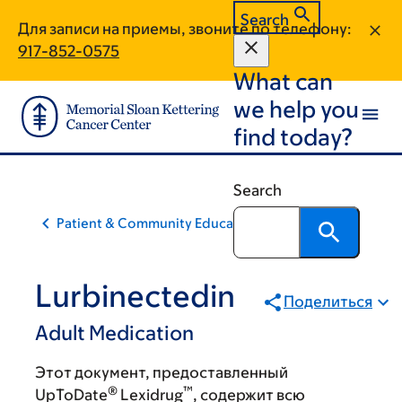
Skip
Skip
Search
Для записи на приемы, звоните по телефону:
to
to
917-852-0575
main
footer
What can
content
we help you
find today?
Search
Patient & Community Education
Lurbinectedin
Поделиться
Adult Medication
Этот документ, предоставленный
®
™
UpToDate
Lexidrug
, содержит всю