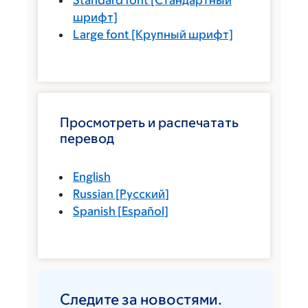
Standard font
[Стандартный
шрифт]
Large font
[Крупный шрифт]
Просмотреть и распечатать
перевод
English
Russian
[
Русский
]
Spanish
[
Español
]
Следите за новостями.