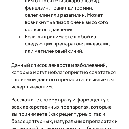
ним относятся изокарбоксазид,
фенелзин, транилципромин,
селегилин или разагилин. Может
возникнуть эпизод очень высокого
кровяного давления.
Если вы принимаете любой из
следующих препаратов: линезолид
или метиленовый синий.
Данный список лекарств и заболеваний,
которые могут неблагоприятно сочетаться
с приемом данного препарата, не является
исчерпывающим.
Расскажите своему врачу и фармацевту о
всех лекарственных препаратах, которые
вы принимаете (как рецептурных, так и
безрецептурных, натуральных препаратах и
витаминах), а также о своих проблемах со