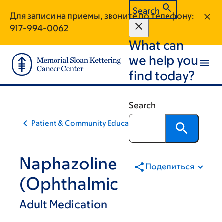
Skip
Skip
Search
Для записи на приемы, звоните по телефону:
to
to
917-994-0062
main
footer
What can
content
we help you
find today?
Search
Patient & Community Education
Naphazoline
Поделиться
(Ophthalmic
Adult Medication