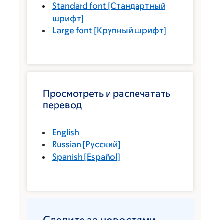
Standard font
[Стандартный
шрифт]
Large font
[Крупный шрифт]
Просмотреть и распечатать
перевод
English
Russian
[
Русский
]
Spanish
[
Español
]
Следите за новостями.