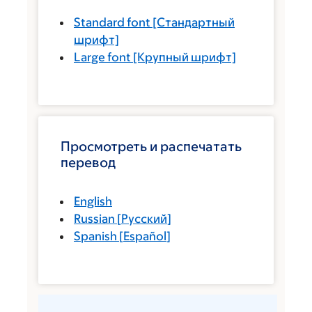
Standard font
[Стандартный
шрифт]
Large font
[Крупный шрифт]
Просмотреть и распечатать
перевод
English
Russian
[
Русский
]
Spanish
[
Español
]