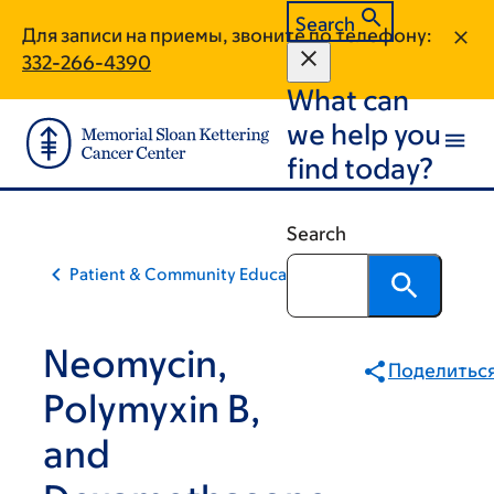
Skip
Skip
Search
Для записи на приемы, звоните по телефону:
to
to
332-266-4390
main
footer
What can
content
we help you
find today?
Search
Patient & Community Education
Neomycin,
Поделитьс
Polymyxin B,
and