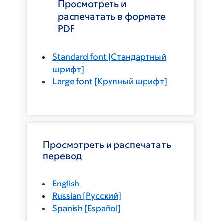
Просмотреть и
распечатать в формате
PDF
Standard font
[Стандартный
шрифт]
Large font
[Крупный шрифт]
Просмотреть и распечатать
перевод
English
Russian
[
Русский
]
Spanish
[
Español
]