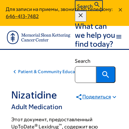
Skip
Skip
Search
Для записи на приемы, звоните по телефону:
to
to
646-413-7482
main
footer
What can
content
we help you
find today?
Search
Patient & Community Education
Nizatidine
Поделиться
Adult Medication
Этот документ, предоставленный
®
™
UpToDate
Lexidrug
, содержит всю