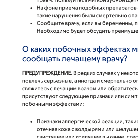
травм. Пользуйтесь мягкой зубной щет
На фоне приема подобных препаратов 
такие нарушения были смертельно опа
Сообщите врачу, если вы беременны, 
Необходимо будет обсудить преимущест
О каких побочных эффектах м
сообщать лечащему врачу?
ПРЕДУПРЕЖДЕНИЕ.
В редких случаях у неко
повлечь серьезные, а иногда и смертельно
свяжитесь с лечащим врачом или обратитесь
присутствуют следующие признаки или симп
побочными эффектами:
Признаки аллергической реакции, такие
отечная кожа с волдырями или шелушен
свистящее или хрипящее дыхание, стес