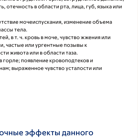
, отечность в области рта, лица, губ, языка или
тсутствие мочеиспускания, изменение объема
массы тела.
, в т. ч. кровь в моче, чувство жжения или
, частые или ургентные позывы к
сти живота или в области таза.
в горле; появление кровоподтеков и
ам; выраженное чувство усталости или
бочные эффекты данного