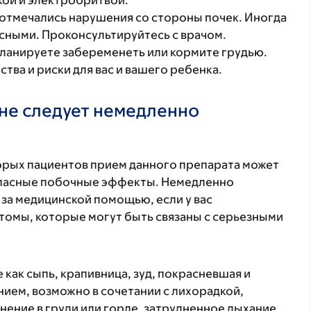
кой и электробритвой.
отмечались нарушения со стороны почек. Иногда
сными. Проконсультируйтесь с врачом.
планируете забеременеть или кормите грудью.
ва и риски для вас и вашего ребенка.
не следует немедленно
торых пациентов прием данного препарата может
 опасные побочные эффекты. Немедленно
 за медицинской помощью, если у вас
томы, которые могут быть связаны с серьезными
 как сыпь, крапивница, зуд, покрасневшая и
ием, возможно в сочетании с лихорадкой,
нение в груди или горле, затрудненное дыхание,