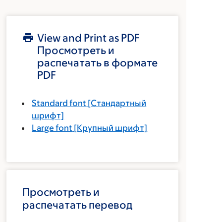
View and Print as PDF
Просмотреть и
распечатать в формате
PDF
Standard font
[Стандартный
шрифт]
Large font
[Крупный шрифт]
Просмотреть и
распечатать перевод