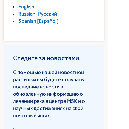
English
Russian
[
Русский
]
Spanish
[
Español
]
Следите за новостями.
С помощью нашей новостной
рассылки вы будете получать
последние новости и
обновленную информацию о
лечении рака в центре MSK и о
научных достижениях на свой
почтовый ящик.