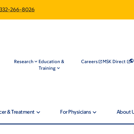
332-266-8026
Research
Education &
Careers
MSK Direct
Training
cer & Treatment
For Physicians
About 