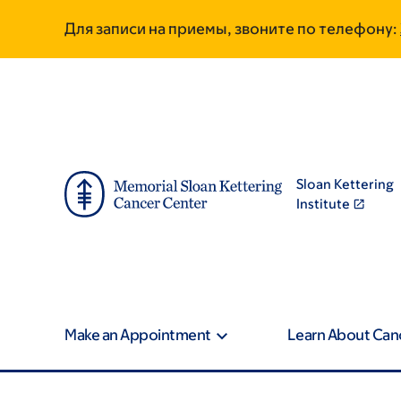
Skip
Skip
Для записи на приемы, звоните по телефону:
to
to
main
footer
content
Sloan Kettering
Institute
Make an Appointment
Learn About Can