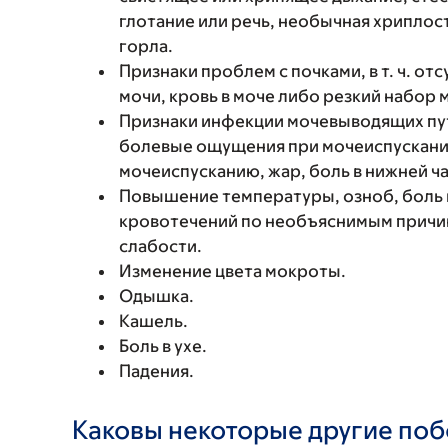
глотание или речь, необычная хриплость
горла.
Признаки проблем с почками, в т. ч. о
мочи, кровь в моче либо резкий набор 
Признаки инфекции мочевыводящих путей
болевые ощущения при мочеиспускании
мочеиспусканию, жар, боль в нижней ча
Повышение температуры, озноб, боль 
кровотечений по необъяснимым причин
слабости.
Изменение цвета мокроты.
Одышка.
Кашель.
Боль в ухе.
Падения.
Каковы некоторые другие по