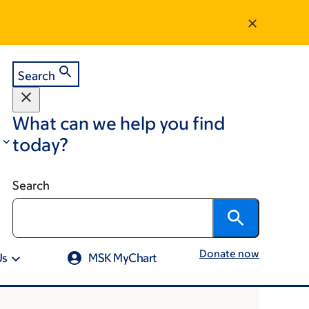
Search
What can we help you find
today?
Search
Donate now
Us
MSK MyChart