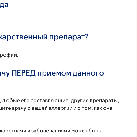
ада
екарственный препарат?
трофии.
ачу ПЕРЕД приемом данного
т, любые его составляющие, другие препараты,
те врачу о вашей аллергии и о том, как она
екарствами и заболеваниями может быть