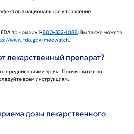
ффектов в национальное управление
FDA по номеру 1-
800-332-1088
. Вы также можете
ps://www.fda.gov/medwatch
.
тот лекарственный препарат?
 с предписаниями врача. Прочитайте всю
ледуйте всем инструкциям.
 приема дозы лекарственного