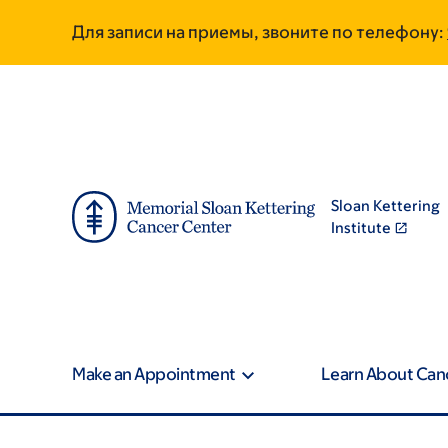
Skip
Skip
Для записи на приемы, звоните по телефону:
to
to
main
footer
content
Sloan Kettering
Institute
Make an Appointment
Learn About Can