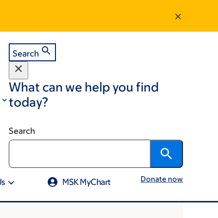
Search
What can we help you find
today?
Search
Donate now
Us
MSK MyChart