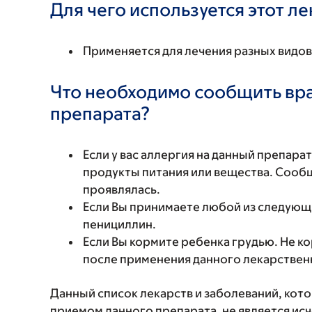
Для чего используется этот л
Применяется для лечения разных видо
Что необходимо сообщить вр
препарата?
Если у вас аллергия на данный препара
продукты питания или вещества. Сообщи
проявлялась.
Если Вы принимаете любой из следующ
пенициллин.
Если Вы кормите ребенка грудью. Не к
после применения данного лекарствен
Данный список лекарств и заболеваний, кот
приемом данного препарата, не является и