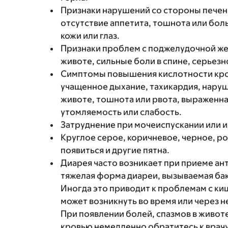
Признаки нарушений со стороны печени
отсутствие аппетита, тошнота или боль
кожи или глаз.
Признаки проблем с поджелудочной жел
животе, сильные боли в спине, серьезн
Симптомы повышения кислотности крови
учащенное дыхание, тахикардия, наруш
животе, тошнота или рвота, выраженн
утомляемость или слабость.
Затруднение при мочеиспускании или 
Круглое серое, коричневое, черное, ро
появиться и другие пятна.
Диарея часто возникает при приеме ант
тяжелая форма диареи, вызываемая бактер
Иногда это приводит к проблемам с к
может возникнуть во время или через 
При появлении болей, спазмов в животе
кровью немедленно обратитесь к врачу