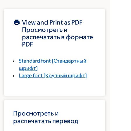
View and Print as PDF
Просмотреть и
распечатать в формате
PDF
Standard font
[Стандартный
шрифт]
Large font
[Крупный шрифт]
Просмотреть и
распечатать перевод