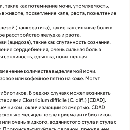
, такие как потемнение мочи, утомляемость,
 в животе, посветление кала, рвота, пожелтение
езой (панкреатита), такие как сильные боли в
ое расстройство желудка и рвота.
 (ацидоза), такие как спутанность сознания,
ение сердцебиения, очень сильная боль в
ая сонливость, одышка, повышенная
изменение количества выделяемой мочи.
зовое или кофейное пятно на коже. Могут
ибиотиков. В редких случаях может возникать
иями Clostridium difficile (C. diff.) [CDAD].
ишечником, оканчивающимся смертью. CDAD
несколько месяцев после приема антибиотиков.
 или очень жидкого, водянистого стула и стула с
. Проконсультируйтесь с врачом, прежде чем