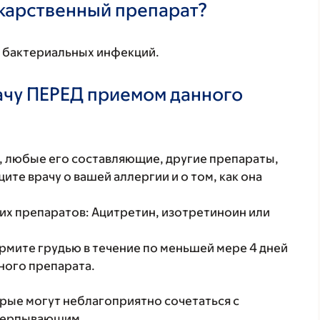
екарственный препарат?
в бактериальных инфекций.
ачу ПЕРЕД приемом данного
т, любые его составляющие, другие препараты,
те врачу о вашей аллергии и о том, как она
их препаратов: Ацитретин, изотретиноин или
ормите грудью в течение по меньшей мере 4 дней
ного препарата.
орые могут неблагоприятно сочетаться с
счерпывающим.