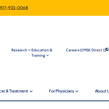
917-933-0068
Research
Education &
Careers
MSK Direct
Training
cer & Treatment
For Physicians
About 