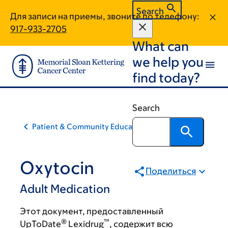
Skip
Skip
Search
Для записи на приемы, звоните по телефону:
to
to
917-933-2705
main
footer
What can
content
we help you
find today?
Search
Patient & Community Education
Oxytocin
Поделиться
Adult Medication
Этот документ, предоставленный
®
™
UpToDate
Lexidrug
, содержит всю