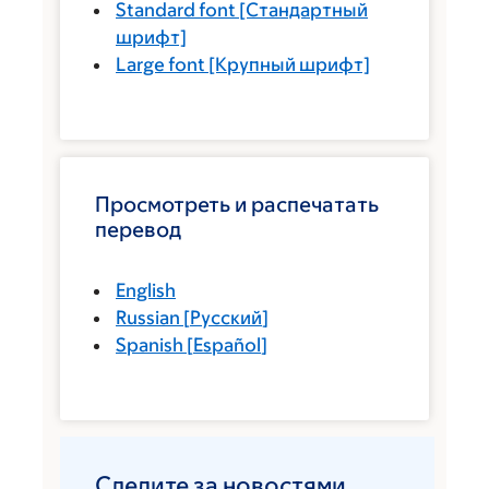
Standard font
[Стандартный
шрифт]
Large font
[Крупный шрифт]
Просмотреть и распечатать
перевод
English
Russian
[
Русский
]
Spanish
[
Español
]
Следите за новостями.